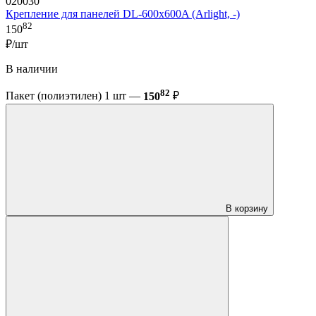
020030
Крепление для панелей DL-600x600A (Arlight, -)
82
150
₽/шт
В наличии
82
Пакет (полиэтилен) 1 шт —
150
₽
В корзину