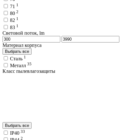
1
71
2
80
1
82
1
83
Световой поток, lm
Материал корпуса
Выбрать все
1
Сталь
35
Металл
Класс пылевлагозащиты
Выбрать все
33
IP40
2
IP44