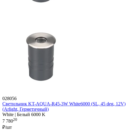
028056
Светильник KT-AQUA-R45-3W White6000 (SL, 45 deg, 12V)
(Arlight, Герметичный)
White | Белый 6000 K
20
7 780
₽/шт