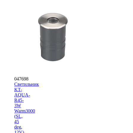
047698
Светильник
KT-
AQUA-
R45-
3W
Warm3000
(SL,
45
deg,
12V)