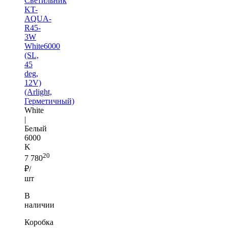
Светильник
KT-
AQUA-
R45-
3W
White6000
(SL,
45
deg,
12V)
(Arlight,
Герметичный)
White
|
Белый
6000
K
20
7 780
₽/
шт
В
наличии
Коробка