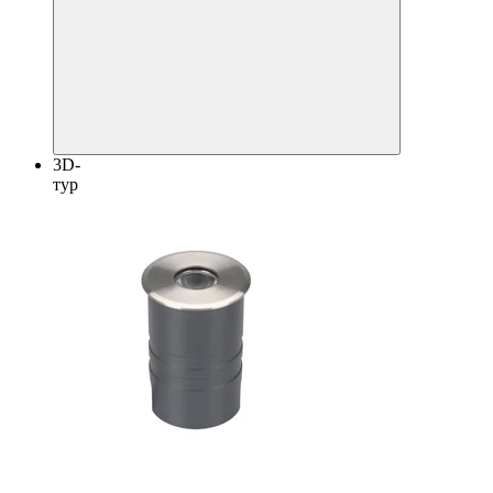
3D-
тур