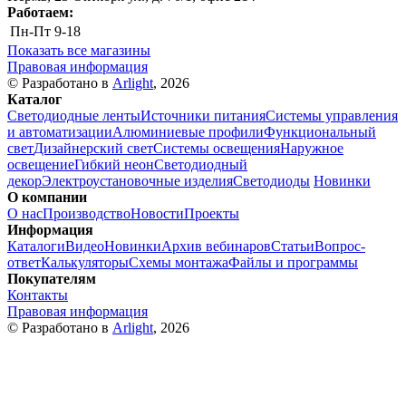
Работаем:
Пн-Пт
9-18
Показать все магазины
Правовая информация
© Разработано в
Arlight
, 2026
Каталог
Светодиодные ленты
Источники питания
Системы управления
и автоматизации
Алюминиевые профили
Функциональный
свет
Дизайнерский свет
Системы освещения
Наружное
освещение
Гибкий неон
Светодиодный
декор
Электроустановочные изделия
Светодиоды
Новинки
О компании
О нас
Производство
Новости
Проекты
Информация
Каталоги
Видео
Новинки
Архив вебинаров
Статьи
Вопрос-
ответ
Калькуляторы
Схемы монтажа
Файлы и программы
Покупателям
Контакты
Правовая информация
© Разработано в
Arlight
, 2026