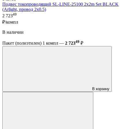
Подвес токопроводящий SL-LINE-25100 2x2m Set BLACK
(Arlight, провод 2x0.5)
49
2 723
₽/компл
В наличии
49
Пакет (полиэтилен) 1 компл —
2 723
₽
В корзину