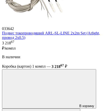
033642
Подвес токопроводящий ARL-SL-LINE 2x2m Set (Arlight,
провод 2x0.5)
67
3 218
₽/компл
В наличии
67
Коробка (картон) 1 компл —
3 218
₽
В корзину