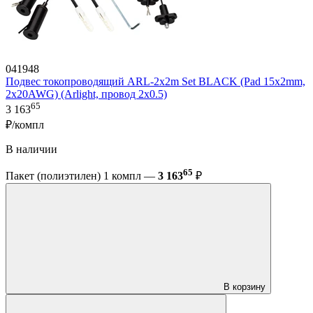
041948
Подвес токопроводящий ARL-2x2m Set BLACK (Pad 15x2mm,
2x20AWG) (Arlight, провод 2x0.5)
65
3 163
₽/компл
В наличии
65
Пакет (полиэтилен) 1 компл —
3 163
₽
В корзину