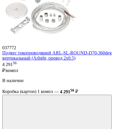
037772
Подвес токопроводящий ARL-SL-ROUND-D70-360deg
вертикальный (Arlight, провод 2x0.5)
56
4 291
₽/компл
В наличии
56
Коробка (картон) 1 компл —
4 291
₽