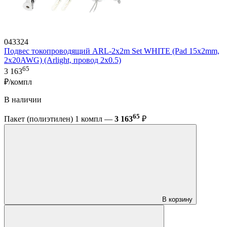
043324
Подвес токопроводящий ARL-2x2m Set WHITE (Pad 15x2mm,
2x20AWG) (Arlight, провод 2x0.5)
65
3 163
₽/компл
В наличии
65
Пакет (полиэтилен) 1 компл —
3 163
₽
В корзину