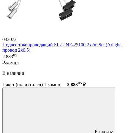
033072
Подвес токопроводящий SL-LINE-25100 2x2m Set (Arlight,
провод 2x0.5)
05
2 883
₽/компл
В наличии
05
Пакет (полиэтилен) 1 компл —
2 883
₽
В корзину