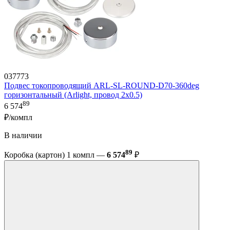
037773
Подвес токопроводящий ARL-SL-ROUND-D70-360deg
горизонтальный (Arlight, провод 2x0.5)
89
6 574
₽/компл
В наличии
89
Коробка (картон) 1 компл —
6 574
₽