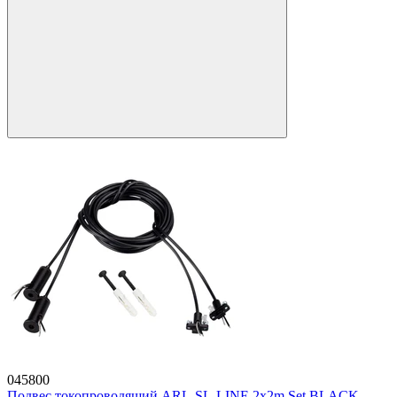
045800
Подвес токопроводящий ARL-SL-LINE 2x2m Set BLACK