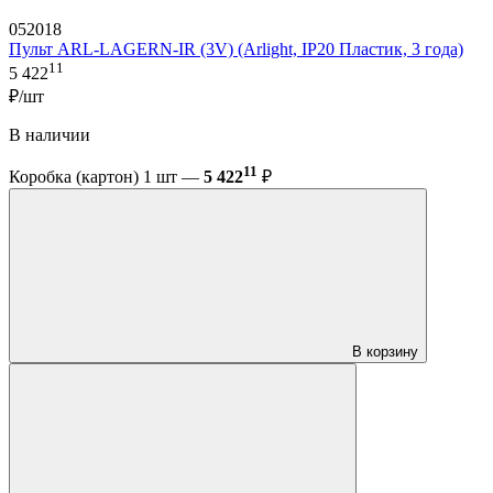
052018
Пульт ARL-LAGERN-IR (3V) (Arlight, IP20 Пластик, 3 года)
11
5 422
₽/шт
В наличии
11
Коробка (картон) 1 шт —
5 422
₽
В корзину