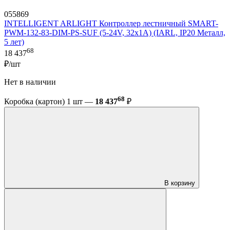
055869
INTELLIGENT ARLIGHT Контроллер лестничный SMART-
PWM-132-83-DIM-PS-SUF (5-24V, 32x1A) (IARL, IP20 Металл,
5 лет)
68
18 437
₽/шт
Нет в наличии
68
Коробка (картон) 1 шт —
18 437
₽
В корзину