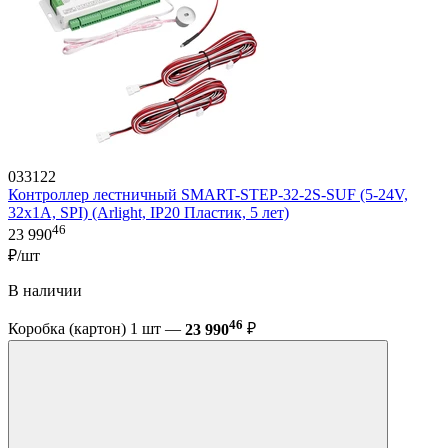
033122
Контроллер лестничный SMART-STEP-32-2S-SUF (5-24V,
32x1A, SPI) (Arlight, IP20 Пластик, 5 лет)
46
23 990
₽/шт
В наличии
46
Коробка (картон) 1 шт —
23 990
₽