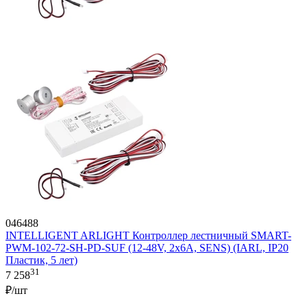
046488
INTELLIGENT ARLIGHT Контроллер лестничный SMART-
PWM-102-72-SH-PD-SUF (12-48V, 2x6A, SENS) (IARL, IP20
Пластик, 5 лет)
31
7 258
₽/шт