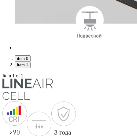
item 0
item 1
Item 1 of 2