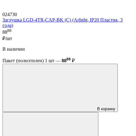
024730
Заглушка LGD-4TR-CAP-BK (C) (Arlight, IP20 Пластик, 3
года)
88
88
₽/шт
В наличии
88
Пакет (полиэтилен) 1 шт —
88
₽
В корзину