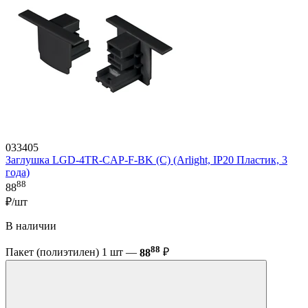
033405
Заглушка LGD-4TR-CAP-F-BK (C) (Arlight, IP20 Пластик, 3
года)
88
88
₽/шт
В наличии
88
Пакет (полиэтилен) 1 шт —
88
₽