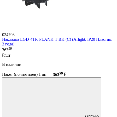
024708
Накладка LGD-4TR-PLANK-T-BK (C) (Arlight, IP20 Пластик,
3 года)
59
363
₽/шт
В наличии
59
Пакет (полиэтилен) 1 шт —
363
₽
В корзину