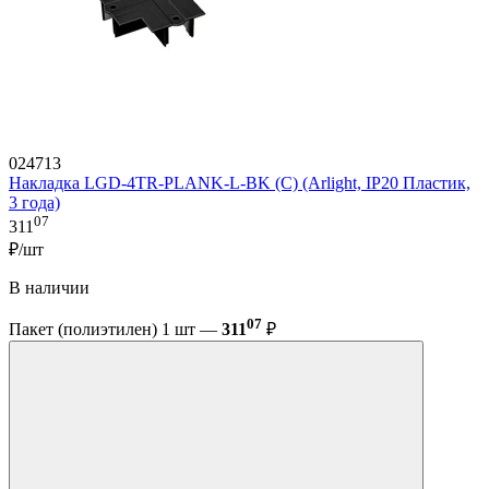
024713
Накладка LGD-4TR-PLANK-L-BK (C) (Arlight, IP20 Пластик,
3 года)
07
311
₽/шт
В наличии
07
Пакет (полиэтилен) 1 шт —
311
₽