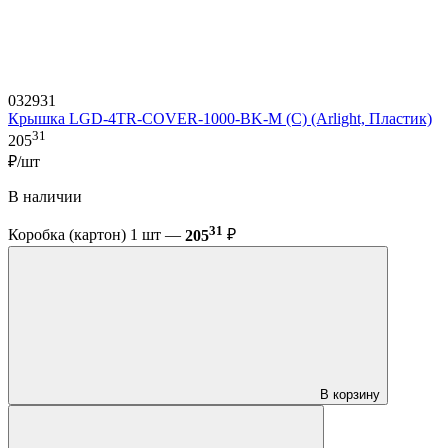
032931
Крышка LGD-4TR-COVER-1000-BK-M (C) (Arlight, Пластик)
31
205
₽/шт
В наличии
31
Коробка (картон) 1 шт —
205
₽
В корзину