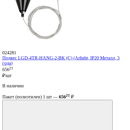
024281
Подвес LGD-4TR-HANG-2-BK (C) (Arlight, IP20 Металл, 3
года)
21
656
₽/шт
В наличии
21
Пакет (полиэтилен) 1 шт —
656
₽