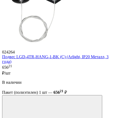
024264
Подвес LGD-4TR-HANG-1-BK (C) (Arlight, IP20 Металл, 3
года)
21
656
₽/шт
В наличии
21
Пакет (полиэтилен) 1 шт —
656
₽