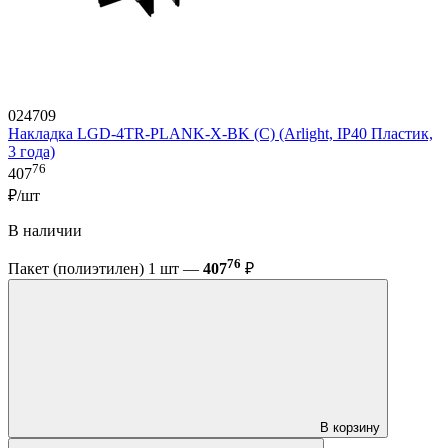
024709
Накладка LGD-4TR-PLANK-X-BK (C) (Arlight, IP40 Пластик,
3 года)
76
407
₽/шт
В наличии
76
Пакет (полиэтилен) 1 шт —
407
₽
В корзину