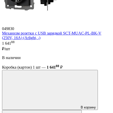
049830
Механизм розетки с USB зарядкой SCT-MUAC-PL-BK-V
(250V, 16A) (Arlight, -)
88
1 641
₽/шт
В наличии
88
Коробка (картон) 1 шт —
1 641
₽
В корзину