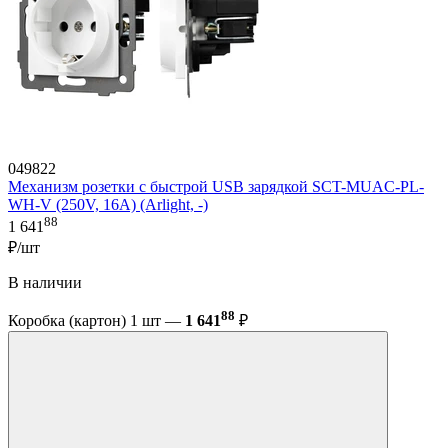
049822
Механизм розетки с быстрой USB зарядкой SCT-MUAC-PL-
WH-V (250V, 16A) (Arlight, -)
88
1 641
₽/шт
В наличии
88
Коробка (картон) 1 шт —
1 641
₽