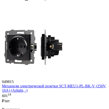
049815
Механизм электрической розетки SCT-MEU1-PL-BK-V (250V,
16A) (Arlight, -)
19
601
₽/шт