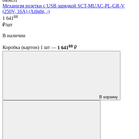
049831
Механизм розетки с USB зарядкой SCT-MUAC-PL-GR-V
(250V, 16A) (Arlight, -)
88
1 641
₽/шт
В наличии
88
Коробка (картон) 1 шт —
1 641
₽
В корзину