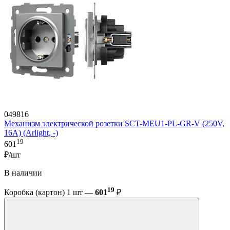
049816
Механизм электрической розетки SCT-MEU1-PL-GR-V (250V,
16A) (Arlight, -)
19
601
₽/шт
В наличии
19
Коробка (картон) 1 шт —
601
₽