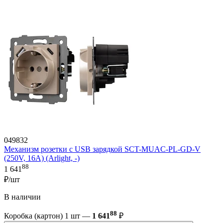
049832
Механизм розетки с USB зарядкой SCT-MUAC-PL-GD-V
(250V, 16A) (Arlight, -)
88
1 641
₽/шт
В наличии
88
Коробка (картон) 1 шт —
1 641
₽