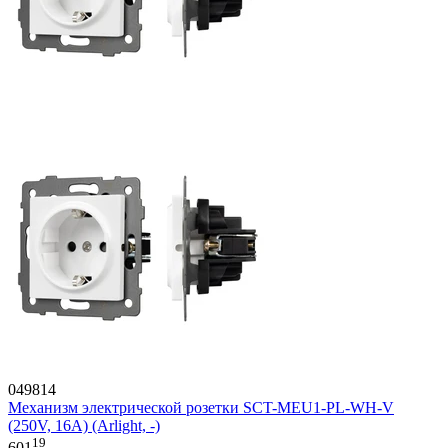
049814
Механизм электрической розетки SCT-MEU1-PL-WH-V
(250V, 16A) (Arlight, -)
19
601