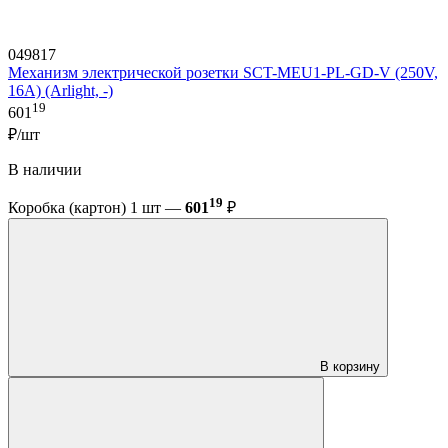
049817
Механизм электрической розетки SCT-MEU1-PL-GD-V (250V,
16A) (Arlight, -)
19
601
₽/шт
В наличии
19
Коробка (картон) 1 шт —
601
₽
В корзину