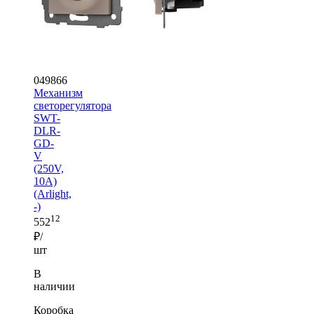
049866
Механизм
светорегулятора
SWT-
DLR-
GD-
V
(250V,
10A)
(Arlight,
-)
12
552
₽/
шт
В
наличии
Коробка