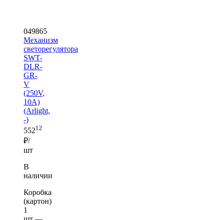
049865
Механизм
светорегулятора
SWT-
DLR-
GR-
V
(250V,
10A)
(Arlight,
-)
12
552
₽/
шт
В
наличии
Коробка
(картон)
1
шт —