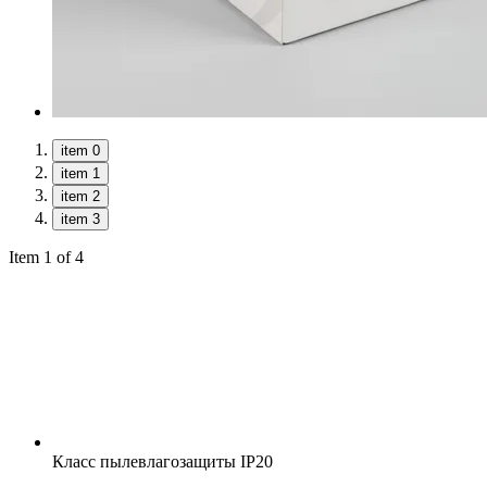
item 0
item 1
item 2
item 3
Item 1 of 4
Класс пылевлагозащиты
IP20