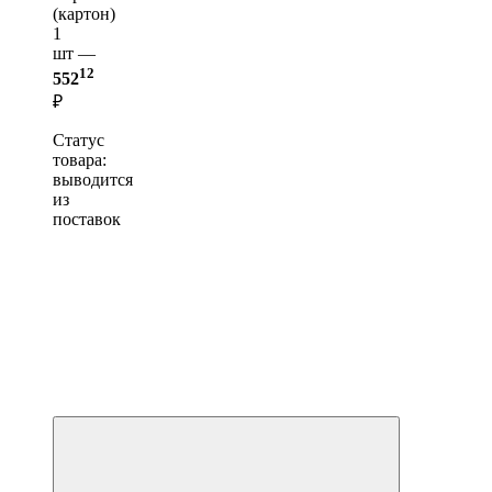
(картон)
1
шт —
12
552
₽
Статус
товара:
выводится
из
поставок