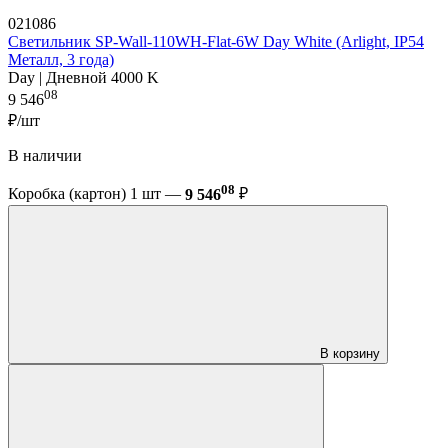
021086
Светильник SP-Wall-110WH-Flat-6W Day White (Arlight, IP54
Металл, 3 года)
Day | Дневной 4000 K
08
9 546
₽/шт
В наличии
08
Коробка (картон) 1 шт —
9 546
₽
В корзину