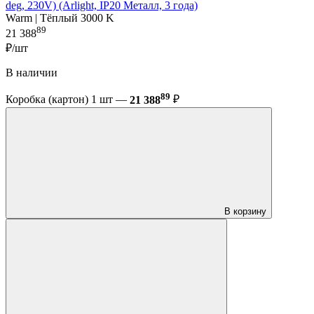
deg, 230V) (Arlight, IP20 Металл, 3 года)
Warm | Тёплый 3000 K
89
21 388
₽/шт
В наличии
89
Коробка (картон) 1 шт —
21 388
₽
В корзину