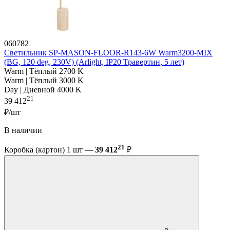
060782
Светильник SP-MASON-FLOOR-R143-6W Warm3200-MIX
(BG, 120 deg, 230V) (Arlight, IP20 Травертин, 5 лет)
Warm | Тёплый 2700 K
Warm | Тёплый 3000 K
Day | Дневной 4000 K
21
39 412
₽/шт
В наличии
21
Коробка (картон) 1 шт —
39 412
₽