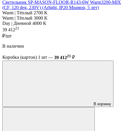
Светильник SP-MASON-FLOOR-R143-6W Warm3200-MIX
(CF, 120 deg, 230V) (Arlight, IP20 Мрамор, 5 лет)
Warm | Тёплый 2700 K
Warm | Тёплый 3000 K
Day | Дневной 4000 K
21
39 412
₽/шт
В наличии
21
Коробка (картон) 1 шт —
39 412
₽
В корзину