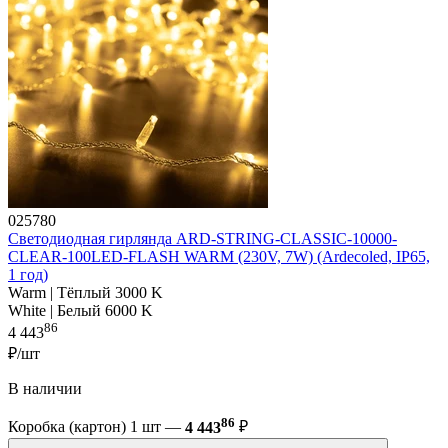
025780
Светодиодная гирлянда ARD-STRING-CLASSIC-10000-
CLEAR-100LED-FLASH WARM (230V, 7W) (Ardecoled, IP65,
1 год)
Warm | Тёплый 3000 K
White | Белый 6000 K
86
4 443
₽/шт
В наличии
86
Коробка (картон) 1 шт —
4 443
₽