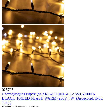
025795
Светодиодная гирлянда ARD-STRING-CLASSIC-10000-
BLACK-100LED-FLASH WARM (230V, 7W) (Ardecoled, IP65,
1 год)
Warm | Тёплый 3000 K