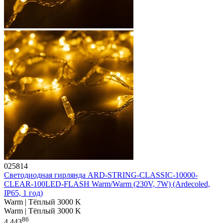
025814
Светодиодная гирлянда ARD-STRING-CLASSIC-10000-
CLEAR-100LED-FLASH Warm/Warm (230V, 7W) (Ardecoled,
IP65, 1 год)
Warm | Тёплый 3000 K
Warm | Тёплый 3000 K
86
4 443