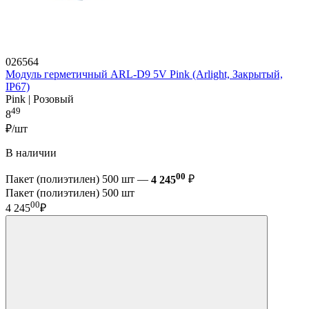
026564
Модуль герметичный ARL-D9 5V Pink (Arlight, Закрытый,
IP67)
Pink | Розовый
49
8
₽/шт
В наличии
00
Пакет (полиэтилен) 500 шт —
4 245
₽
Пакет (полиэтилен) 500 шт
00
4 245
₽