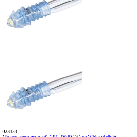
023333
Модуль герметичный ARL-D9 5V Warm White (Arlight,