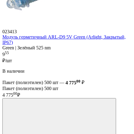
023413
Модуль герметичный ARL-D9 5V Green (Arlight, Закрытый,
IP67)
Green | Зелёный 525 nm
55
9
₽/шт
В наличии
00
Пакет (полиэтилен) 500 шт —
4 775
₽
Пакет (полиэтилен) 500 шт
00
4 775
₽