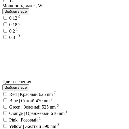
12
Мощность, макс., W
Выбрать все
9
0.12
6
0.18
1
0.2
13
0.3
Цвет свечения
Выбрать все
7
Red | Красный 625 nm
7
Blue | Синий 470 nm
6
Green | Зелёный 525 nm
1
Orange | Оранжевый 610 nm
1
Pink | Розовый
3
Yellow | Жёлтый 590 nm