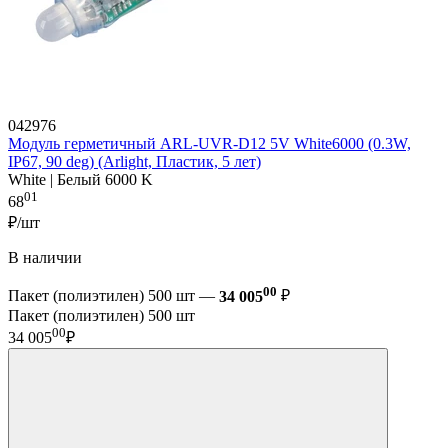
042976
Модуль герметичный ARL-UVR-D12 5V White6000 (0.3W,
IP67, 90 deg) (Arlight, Пластик, 5 лет)
White | Белый 6000 K
01
68
₽/шт
В наличии
00
Пакет (полиэтилен) 500 шт —
34 005
₽
Пакет (полиэтилен) 500 шт
00
34 005
₽