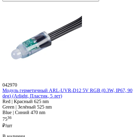
042970
Модуль герметичный ARL-UVR-D12 5V RGB (0.3W, IP67, 90
deg) (Arlight, Пластик, 5 лет)
Red | Красный 625 nm
Green | Зелёный 525 nm
Blue | Синий 470 nm
36
75
₽/шт
В наличии