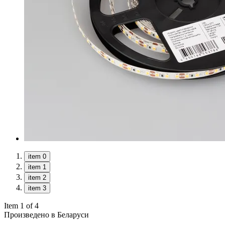
item 0
item 1
item 2
item 3
Item 1 of 4
Произведено в Беларуси