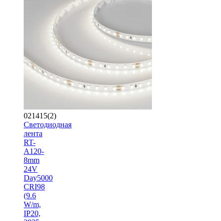
021415(2)
Светодиодная
лента
RT-
A120-
8mm
24V
Day5000
CRI98
(9.6
W/m,
IP20,