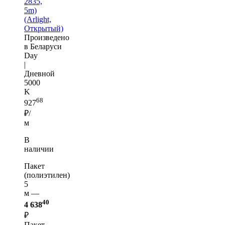
2835,
5m)
(Arlight,
Открытый)
Произведено
в Беларуси
Day
|
Дневной
5000
K
68
927
₽/
м
В
наличии
Пакет
(полиэтилен)
5
м —
40
4 638
₽
Пакет