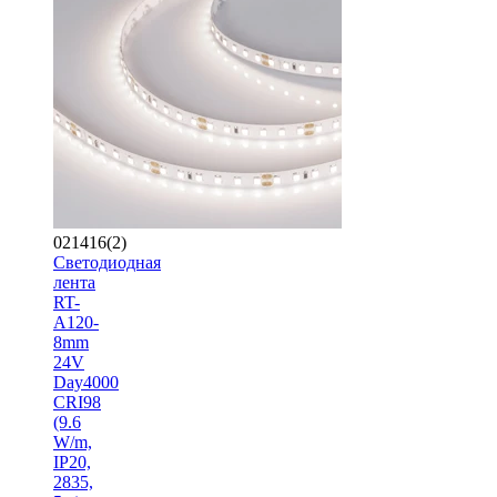
021416(2)
Светодиодная
лента
RT-
A120-
8mm
24V
Day4000
CRI98
(9.6
W/m,
IP20,
2835,