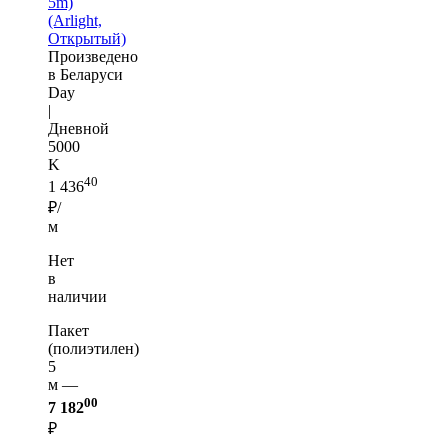
5m)
(Arlight,
Открытый)
Произведено
в Беларуси
Day
|
Дневной
5000
K
40
1 436
₽/
м
Нет
в
наличии
Пакет
(полиэтилен)
5
м —
00
7 182
₽