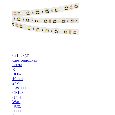
021423(2)
Светодиодная
лента
RT-
B60-
10mm
24V
Day5000
CRI98
(14.4
W/m,
IP20,
5060,