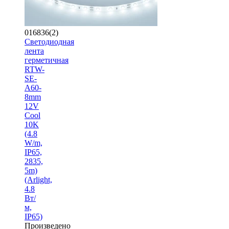
016836(2)
Светодиодная
лента
герметичная
RTW-
SE-
A60-
8mm
12V
Cool
10K
(4.8
W/m,
IP65,
2835,
5m)
(Arlight,
4.8
Вт/
м,
IP65)
Произведено