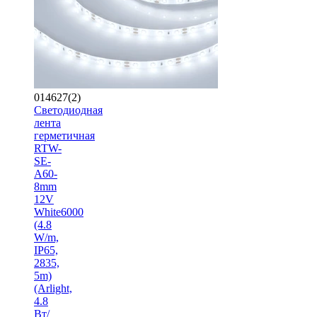
014627(2)
Светодиодная
лента
герметичная
RTW-
SE-
A60-
8mm
12V
White6000
(4.8
W/m,
IP65,
2835,
5m)
(Arlight,
4.8
Вт/