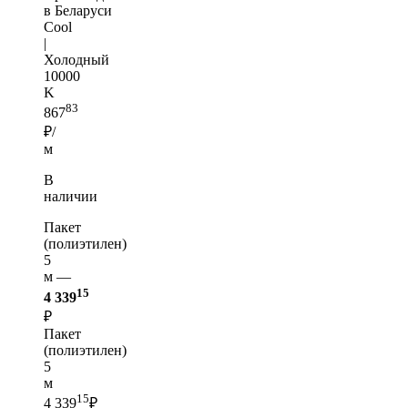
в Беларуси
Cool
|
Холодный
10000
K
83
867
₽/
м
В
наличии
Пакет
(полиэтилен)
5
м —
15
4 339
₽
Пакет
(полиэтилен)
5
м
15
4 339
₽