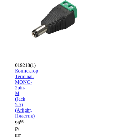
019218(1)
Коннектор
Terminal-
MONO-
2pin-
M
(Jack
5.5)
(Arlight,
Пластик)
66
96
₽/
шт