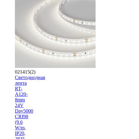
021415(2)
Светодиодная
лента
RT-
A120-
8mm
24V
Day5000
CRI98
(9.6
W/m,
IP20,
2835,