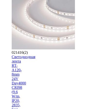
021416(2)
Светодиодная
лента
RT-
A120-
8mm
24V
Day4000
CRI98
(9.6
W/m,
IP20,
2835,