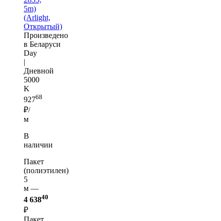
5m)
(Arlight,
Открытый)
Произведено
в Беларуси
Day
|
Дневной
5000
K
68
927
₽/
м
В
наличии
Пакет
(полиэтилен)
5
м —
40
4 638
₽
Пакет