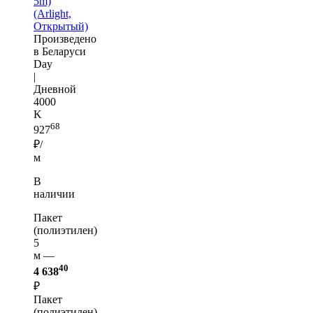
5m)
(Arlight,
Открытый)
Произведено
в Беларуси
Day
|
Дневной
4000
K
68
927
₽/
м
В
наличии
Пакет
(полиэтилен)
5
м —
40
4 638
₽
Пакет
(полиэтилен)