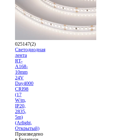
025147(2)
Светодиодная
лента
RT-
A168-
10mm
24V
Day4000
CRI98
(17
W/m,
IP20,
2835,
5m)
(Arlight,
Открытый)
Произведено
в Беларуси