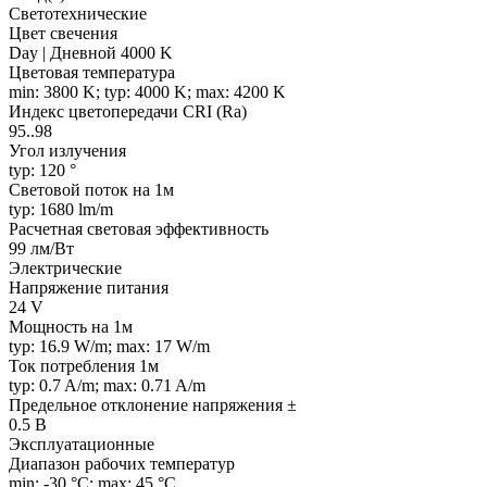
Светотехнические
Цвет свечения
Day | Дневной 4000 K
Цветовая температура
min: 3800 K; typ: 4000 K; max: 4200 K
Индекс цветопередачи CRI (Ra)
95..98
Угол излучения
typ: 120 °
Световой поток на 1м
typ: 1680 lm/m
Расчетная световая эффективность
99 лм/Вт
Электрические
Напряжение питания
24 V
Мощность на 1м
typ: 16.9 W/m; max: 17 W/m
Ток потребления 1м
typ: 0.7 A/m; max: 0.71 A/m
Предельное отклонение напряжения ±
0.5 В
Эксплуатационные
Диапазон рабочих температур
min: -30 °C; max: 45 °C