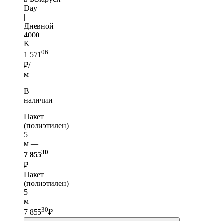
Day
|
Дневной
4000
K
06
1 571
₽/
м
В
наличии
Пакет
(полиэтилен)
5
м —
30
7 855
₽
Пакет
(полиэтилен)
5
м
30
7 855
₽