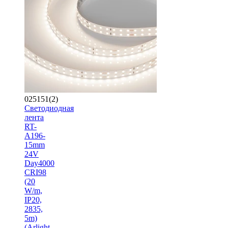
025151(2)
Светодиодная
лента
RT-
A196-
15mm
24V
Day4000
CRI98
(20
W/m,
IP20,
2835,
5m)
(Arlight,