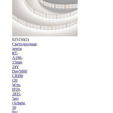
025150(2)
Светодиодная
лента
RT-
A196-
15mm
24V
Day5000
CRI98
(20
W/m,
IP20,
2835,
5m)
(Arlight,
20
Вт/