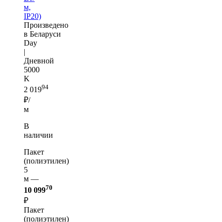
м,
IP20)
Произведено
в Беларуси
Day
|
Дневной
5000
K
94
2 019
₽/
м
В
наличии
Пакет
(полиэтилен)
5
м —
70
10 099
₽
Пакет
(полиэтилен)