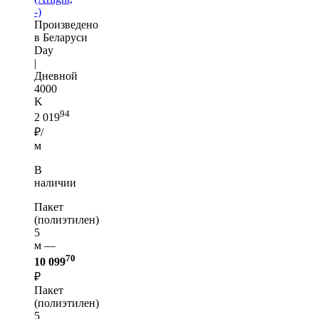
-)
Произведено
в Беларуси
Day
|
Дневной
4000
K
94
2 019
₽/
м
В
наличии
Пакет
(полиэтилен)
5
м —
70
10 099
₽
Пакет
(полиэтилен)
5