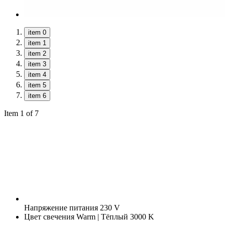
item 0
item 1
item 2
item 3
item 4
item 5
item 6
Item 1 of 7
Напряжение питания
230 V
Цвет свечения
Warm | Тёплый 3000 K