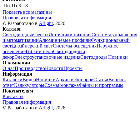
Пн-Пт
9-18
Показать все магазины
Правовая информация
© Разработано в
Arlight
, 2026
Каталог
Светодиодные ленты
Источники питания
Системы управления
и автоматизации
Алюминиевые профили
Функциональный
свет
Дизайнерский свет
Системы освещения
Наружное
освещение
Гибкий неон
Светодиодный
декор
Электроустановочные изделия
Светодиоды
Новинки
О компании
О нас
Производство
Новости
Проекты
Информация
Каталоги
Видео
Новинки
Архив вебинаров
Статьи
Вопрос-
ответ
Калькуляторы
Схемы монтажа
Файлы и программы
Покупателям
Контакты
Правовая информация
© Разработано в
Arlight
, 2026