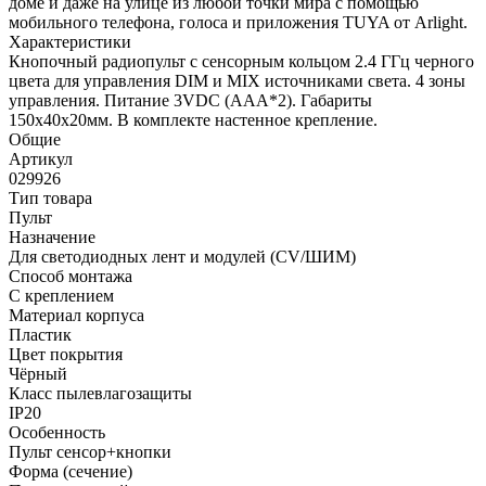
доме и даже на улице из любой точки мира с помощью
мобильного телефона, голоса и приложения TUYA от Arlight.
Характеристики
Кнопочный радиопульт с сенсорным кольцом 2.4 ГГц черного
цвета для управления DIM и MIX источниками света. 4 зоны
управления. Питание 3VDC (AAA*2). Габариты
150х40х20мм. В комплекте настенное крепление.
Общие
Артикул
029926
Тип товара
Пульт
Назначение
Для светодиодных лент и модулей (CV/ШИМ)
Способ монтажа
С креплением
Материал корпуса
Пластик
Цвет покрытия
Чёрный
Класс пылевлагозащиты
IP20
Особенность
Пульт сенсор+кнопки
Форма (сечение)