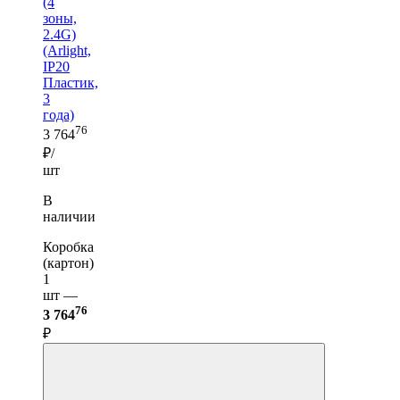
(4
зоны,
2.4G)
(Arlight,
IP20
Пластик,
3
года)
76
3 764
₽/
шт
В
наличии
Коробка
(картон)
1
шт —
76
3 764
₽