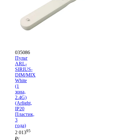
035086
Пульт
ARL-
SIRIUS-
DIM/MIX
White
(1
зона,
2.4G)
(Arlight,
IP20
Пластик,
3
года)
95
2 013
₽/