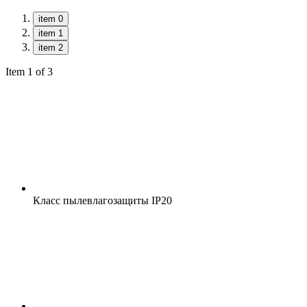
item 0
item 1
item 2
Item 1 of 3
Класс пылевлагозащиты
IP20