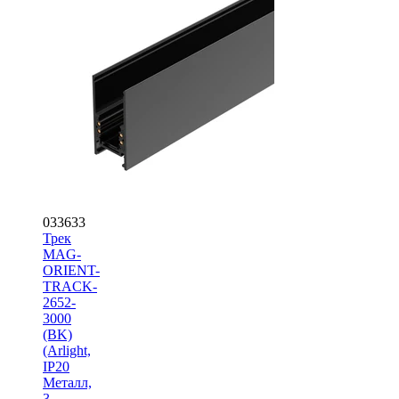
033633
Трек
MAG-
ORIENT-
TRACK-
2652-
3000
(BK)
(Arlight,
IP20
Металл,
3