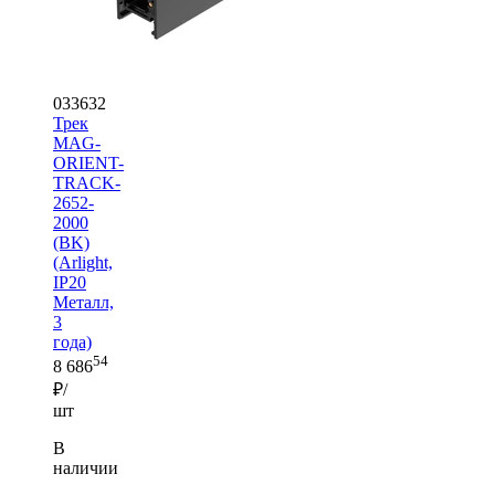
033632
Трек
MAG-
ORIENT-
TRACK-
2652-
2000
(BK)
(Arlight,
IP20
Металл,
3
года)
54
8 686
₽/
шт
В
наличии