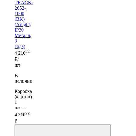
TRACK-
2652-
1000
(BK)
(Arlight,
IP20
Металл,
3
года)
92
4 210
₽/
шт
В
наличии
Коробка
(картон)
1
шт —
92
4 210
₽