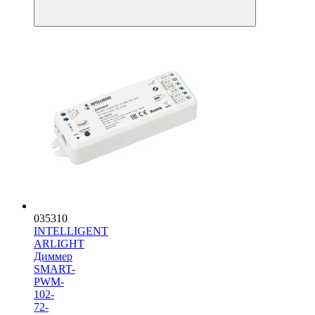
035310
INTELLIGENT
ARLIGHT
Диммер
SMART-
PWM-
102-
72-