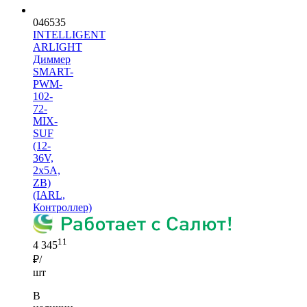
046535
INTELLIGENT
ARLIGHT
Диммер
SMART-
PWM-
102-
72-
MIX-
SUF
(12-
36V,
2x5A,
ZB)
(IARL,
Контроллер)
11
4 345
₽/
шт
В