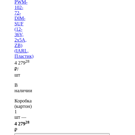
PWM-
102-
72-
DIM-
SUF
(12-
36V,
2x5A,
ZB)
(IARL,
Пластик)
28
4 279
₽/
шт
В
наличии
Коробка
(картон)
1
шт —
28
4 279
₽