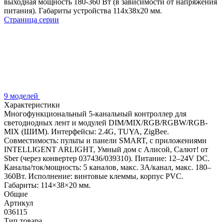
выходная мощность 180-360 Вт (в зависимости от напряжения
питания). Габариты устройства 114x38x20 мм.
Страница серии
9 моделей
Характеристики
Многофункциональный 5-канальный контроллер для
светодиодных лент и модулей DIM/MIX/RGB/RGBW/RGB-
MIX (ШИМ). Интерфейсы: 2.4G, TUYA, ZigBee.
Совместимость: пульты и панели SMART, с приложениями
INTELLIGENT ARLIGHT, Умный дом с Алисой, Салют! от
Sber (через конвертер 037436/039310). Питание: 12–24V DC.
Каналы/ток/мощность: 5 каналов, макс. 3А/канал, макс. 180–
360Вт. Исполнение: винтовые клеммы, корпус PVC.
Габариты: 114×38×20 мм.
Общие
Артикул
036115
Тип товара