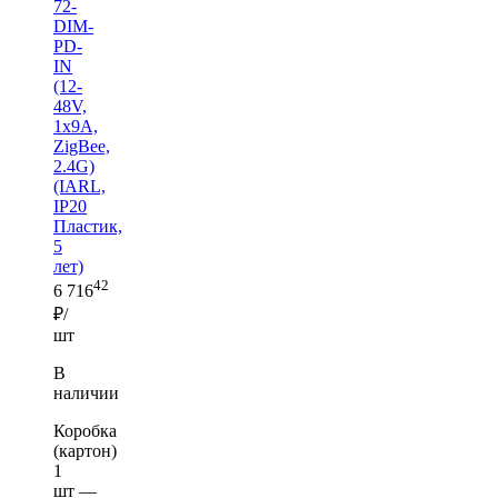
72-
DIM-
PD-
IN
(12-
48V,
1x9A,
ZigBee,
2.4G)
(IARL,
IP20
Пластик,
5
лет)
42
6 716
₽/
шт
В
наличии
Коробка
(картон)
1
шт —