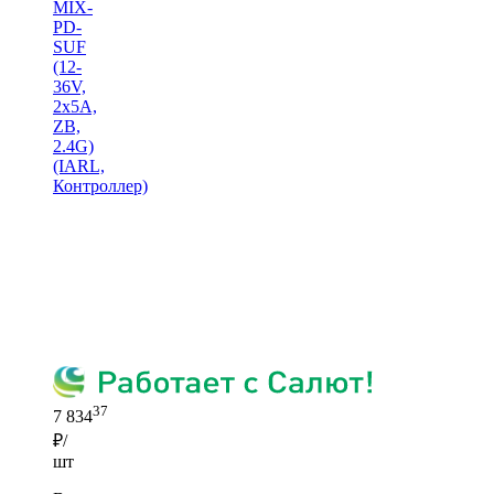
MIX-
PD-
SUF
(12-
36V,
2x5A,
ZB,
2.4G)
(IARL,
Контроллер)
37
7 834
₽/
шт