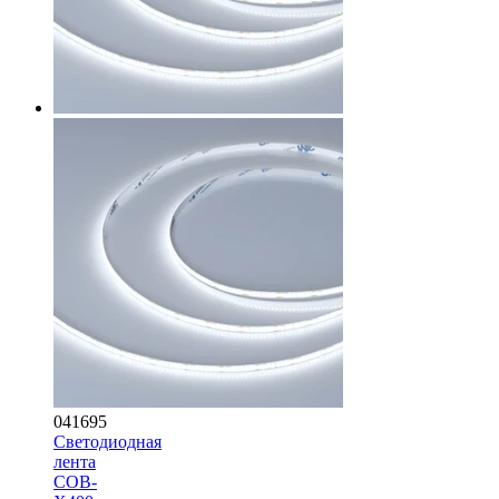
041695
Светодиодная
лента
COB-