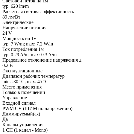
Световой поток на 1м
typ: 620 lm/m
Расчетная световая эффективность
89 лм/Вт
Электрические
Напряжение питания
24 V
Мощность на 1м
typ: 7 W/m; max: 7.2 W/m
Ток потребления 1м
typ: 0.29 A/m; max: 0.3 A/m
Предельное отклонение напряжения ±
0.2 В
Эксплуатационные
Диапазон рабочих температур
min: -30 °C; max: 45 °C
Место применения
Только в помещении
Управление
Входной сигнал
PWM СV (ШИМ по напряжению)
Диммируемый(ая)
Да
Каналы управления
1 CH (1 канал - Mono)