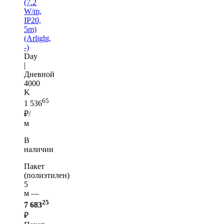
(7.2
W/m,
IP20,
5m)
(Arlight,
-)
Day
|
Дневной
4000
K
65
1 536
₽/
м
В
наличии
Пакет
(полиэтилен)
5
м —
25
7 683
₽