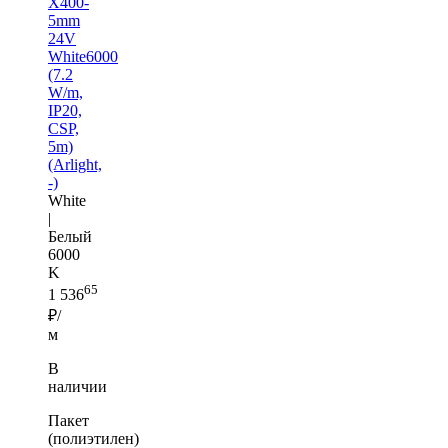
X400-
5mm
24V
White6000
(7.2
W/m,
IP20,
CSP,
5m)
(Arlight,
-)
White
|
Белый
6000
K
65
1 536
₽/
м
В
наличии
Пакет
(полиэтилен)