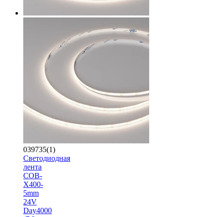
039735(1)
Светодиодная
лента
COB-
X400-
5mm
24V
Day4000