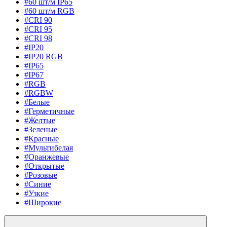
#60 шт/м IP65
#60 шт/м RGB
#CRI 90
#CRI 95
#CRI 98
#IP20
#IP20 RGB
#IP65
#IP67
#RGB
#RGBW
#Белые
#Герметичные
#Желтые
#Зеленые
#Красные
#Мультибелая
#Оранжевые
#Открытые
#Розовые
#Синие
#Узкие
#Широкие