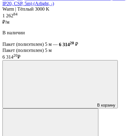
IP20, CSP, 5m) (Arlight, -)
Warm | Тёплый 3000 K
84
1 262
₽/м
В наличии
20
Пакет (полиэтилен) 5 м —
6 314
₽
Пакет (полиэтилен) 5 м
20
6 314
₽
В корзину