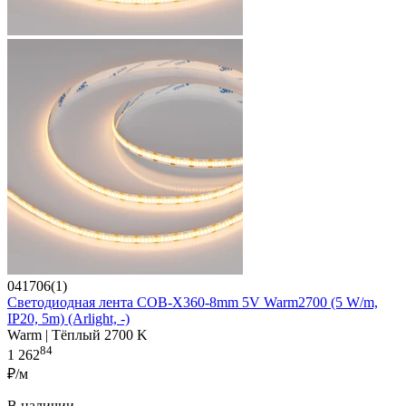
041706(1)
Светодиодная лента COB-X360-8mm 5V Warm2700 (5 W/m,
IP20, 5m) (Arlight, -)
Warm | Тёплый 2700 K
84
1 262
₽/м
В наличии