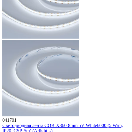
041701
Светодиодная лента COB-X360-8mm 5V White6000 (5 W/m,
IP20, CSP, 5m) (Arlight, -)