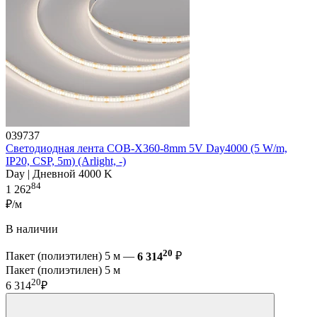
039737
Светодиодная лента COB-X360-8mm 5V Day4000 (5 W/m,
IP20, CSP, 5m) (Arlight, -)
Day | Дневной 4000 K
84
1 262
₽/м
В наличии
20
Пакет (полиэтилен) 5 м —
6 314
₽
Пакет (полиэтилен) 5 м
20
6 314
₽