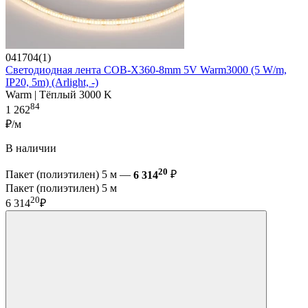
041704(1)
Светодиодная лента COB-X360-8mm 5V Warm3000 (5 W/m,
IP20, 5m) (Arlight, -)
Warm | Тёплый 3000 K
84
1 262
₽/м
В наличии
20
Пакет (полиэтилен) 5 м —
6 314
₽
Пакет (полиэтилен) 5 м
20
6 314
₽