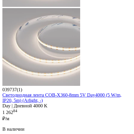
039737(1)
Светодиодная лента COB-X360-8mm 5V Day4000 (5 W/m,
IP20, 5m) (Arlight, -)
Day | Дневной 4000 K
84
1 262
₽/м
В наличии