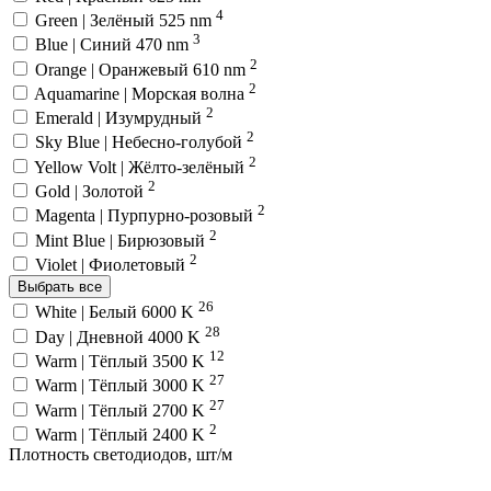
4
Green | Зелёный 525 nm
3
Blue | Синий 470 nm
2
Orange | Оранжевый 610 nm
2
Aquamarine | Морская волна
2
Emerald | Изумрудный
2
Sky Blue | Небесно-голубой
2
Yellow Volt | Жёлто-зелёный
2
Gold | Золотой
2
Magenta | Пурпурно-розовый
2
Mint Blue | Бирюзовый
2
Violet | Фиолетовый
Выбрать все
26
White | Белый 6000 K
28
Day | Дневной 4000 K
12
Warm | Тёплый 3500 K
27
Warm | Тёплый 3000 K
27
Warm | Тёплый 2700 K
2
Warm | Тёплый 2400 K
Плотность светодиодов, шт/м