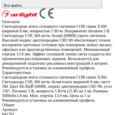
Все файлы
Описание
Светодиодная лента сплошного свечения COB серии X360
шириной 8 мм, мощностью 5 Вт/м. Напряжение питания 5 В.
Светодиоды CSP, 360 шт/м, белый (6000K) цвета свечения.
Высокий индекс цветопередачи CRI>90 обеспечивает точное
восприятие цветовых оттенков при освещении любых жилых,
офисных или производственных помещений. Минимальный
отрезок 13.9 мм. Эффект сплошной линии света создается без
применения рассеивающих экранов. Используется для
декоративной подсветки рекламных конструкций и витрин.
Рекомендуется установка на алюминиевый профиль.
Характеристики
Светодиодная лента сплошного свечения COB серии X360.
Светодиоды CSP, 360 шт/м, белая плата шириной 8 мм, скотч
3M. Цвет БЕЛЫЙ 6000K, индекс цветопередачи CRI>90, угол
150°. Питание 5 В, мощность 5 Вт/м (25 Вт на 5 м). Размеры
5000х8х1.8 мм. Мин. отрезок 13.9 мм. Цена за 1 м.
Рекомендуется установка на алюминиевый профиль.
Общие
Артикул
041701