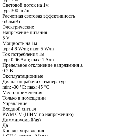
Световой поток на 1м
typ: 300 lm/m
Расчетная световая эффективность
63 лм/Вт
Электрические
Напряжение питания
5 V
Мощность на 1м
typ: 4.8 W/m; max: 5 W/m
Ток потребления 1м
typ: 0.96 A/m; max: 1 A/m
Предельное отклонение напряжения ±
0.2 В
Эксплуатационные
Диапазон рабочих температур
min: -30 °C; max: 45 °C
Место применения
Только в помещении
Управление
Входной сигнал
PWM СV (ШИМ по напряжению)
Диммируемый(ая)
Да
Каналы управления