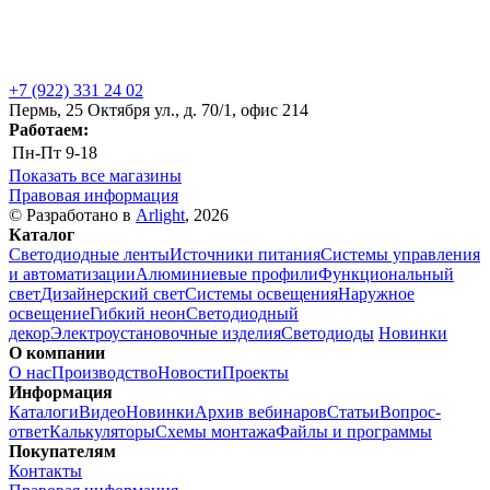
+7 (922) 331 24 02
Пермь, 25 Октября ул., д. 70/1, офис 214
Работаем:
Пн-Пт
9-18
Показать все магазины
Правовая информация
© Разработано в
Arlight
, 2026
Каталог
Светодиодные ленты
Источники питания
Системы управления
и автоматизации
Алюминиевые профили
Функциональный
свет
Дизайнерский свет
Системы освещения
Наружное
освещение
Гибкий неон
Светодиодный
декор
Электроустановочные изделия
Светодиоды
Новинки
О компании
О нас
Производство
Новости
Проекты
Информация
Каталоги
Видео
Новинки
Архив вебинаров
Статьи
Вопрос-
ответ
Калькуляторы
Схемы монтажа
Файлы и программы
Покупателям
Контакты