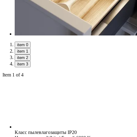
item 0
item 1
item 2
item 3
Item 1 of 4
Класс пылевлагозащиты
IP20