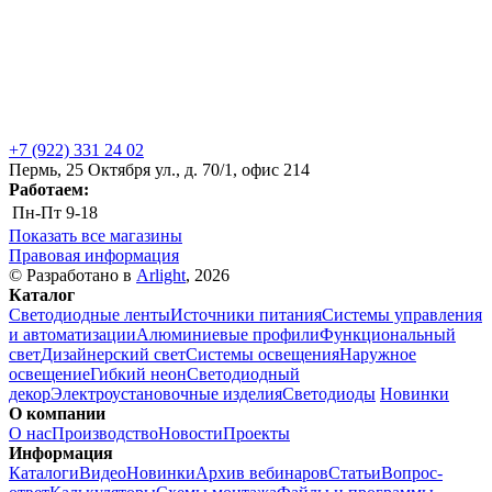
+7 (922) 331 24 02
Пермь, 25 Октября ул., д. 70/1, офис 214
Работаем:
Пн-Пт
9-18
Показать все магазины
Правовая информация
© Разработано в
Arlight
, 2026
Каталог
Светодиодные ленты
Источники питания
Системы управления
и автоматизации
Алюминиевые профили
Функциональный
свет
Дизайнерский свет
Системы освещения
Наружное
освещение
Гибкий неон
Светодиодный
декор
Электроустановочные изделия
Светодиоды
Новинки
О компании
О нас
Производство
Новости
Проекты
Информация
Каталоги
Видео
Новинки
Архив вебинаров
Статьи
Вопрос-