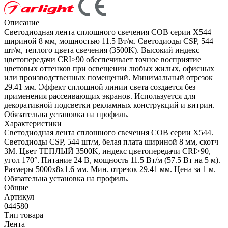
Описание
Светодиодная лента сплошного свечения COB серии X544
шириной 8 мм, мощностью 11.5 Вт/м. Светодиоды CSP, 544
шт/м, теплого цвета свечения (3500K). Высокий индекс
цветопередачи CRI>90 обеспечивает точное восприятие
цветовых оттенков при освещении любых жилых, офисных
или производственных помещений. Минимальный отрезок
29.41 мм. Эффект сплошной линии света создается без
применения рассеивающих экранов. Используется для
декоративной подсветки рекламных конструкций и витрин.
Обязательна установка на профиль.
Характеристики
Светодиодная лента сплошного свечения COB серии X544.
Светодиоды CSP, 544 шт/м, белая плата шириной 8 мм, скотч
3M. Цвет ТЕПЛЫЙ 3500K, индекс цветопередачи CRI>90,
угол 170°. Питание 24 В, мощность 11.5 Вт/м (57.5 Вт на 5 м).
Размеры 5000x8x1.6 мм. Мин. отрезок 29.41 мм. Цена за 1 м.
Обязательна установка на профиль.
Общие
Артикул
044580
Тип товара
Лента