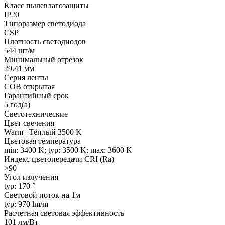
Класс пылевлагозащиты
IP20
Типоразмер светодиода
CSP
Плотность светодиодов
544 шт/м
Минимальный отрезок
29.41 мм
Серия ленты
COB открытая
Гарантийный срок
5 год(а)
Светотехнические
Цвет свечения
Warm | Тёплый 3500 K
Цветовая температура
min: 3400 K; typ: 3500 K; max: 3600 K
Индекс цветопередачи CRI (Ra)
>90
Угол излучения
typ: 170 °
Световой поток на 1м
typ: 970 lm/m
Расчетная световая эффективность
101 лм/Вт