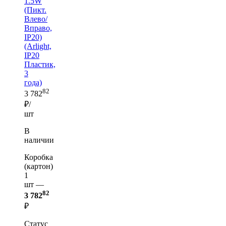
1.5W
(Пикт.
Влево/
Вправо,
IP20)
(Arlight,
IP20
Пластик,
3
года)
82
3 782
₽/
шт
В
наличии
Коробка
(картон)
1
шт —
82
3 782
₽
Статус