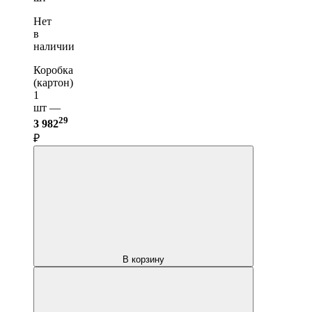
Нет
в
наличии
Коробка
(картон)
1
шт —
29
3 982
₽
В корзину