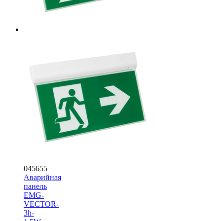
045655
Аварийная
панель
EMG-
VECTOR-
3h-