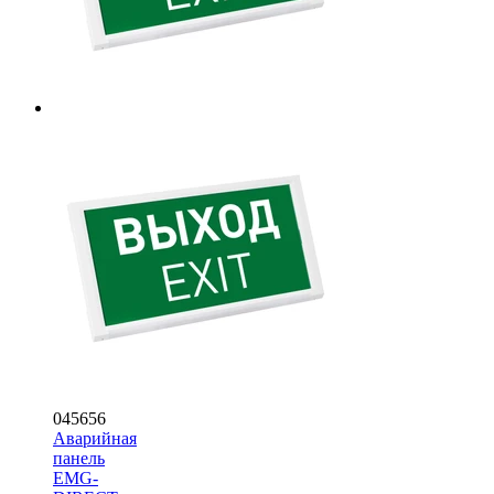
045656
Аварийная
панель
EMG-