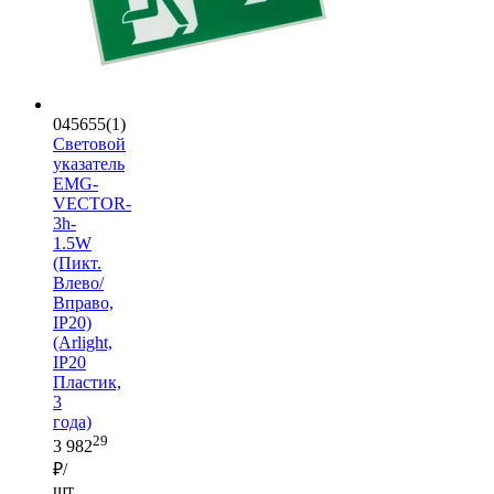
045655(1)
Световой
указатель
EMG-
VECTOR-
3h-
1.5W
(Пикт.
Влево/
Вправо,
IP20)
(Arlight,
IP20
Пластик,
3
года)
29
3 982
₽/
шт