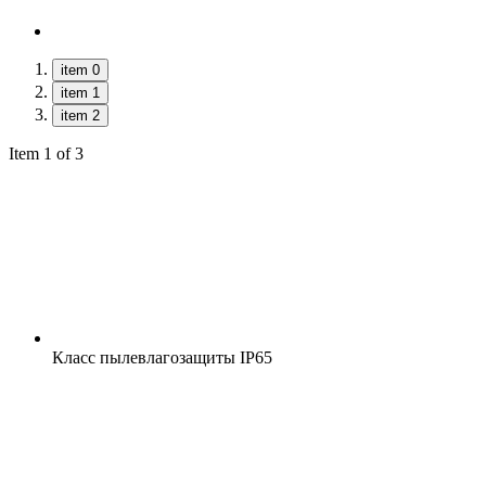
item 0
item 1
item 2
Item 1 of 3
Класс пылевлагозащиты
IP65