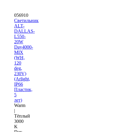
056910
Светильник
ALT-
DALLAS-
L550-
20W
Day4000-
MIX
(WH,
120
deg,
230V)
(Arlight,
IP66
Пластик,
5
лет)
Warm
|
Тёплый
3000
K
Day