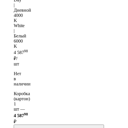
|
Дневной
4000
K
White
|
Белый
6000
K
98
4 587
₽/
шт
Нет
в
наличии
Коробка
(картон)
1
шт —
98
4 587
₽