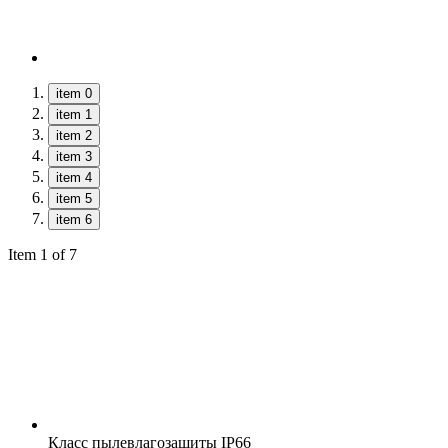
item 0
item 1
item 2
item 3
item 4
item 5
item 6
Item 1 of 7
Класс пылевлагозащиты
IP66