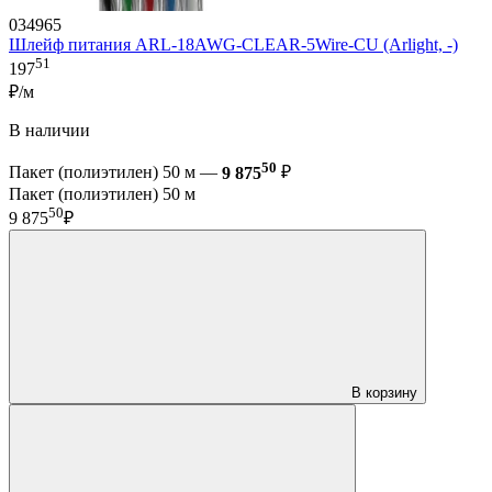
034965
Шлейф питания ARL-18AWG-CLEAR-5Wire-CU (Arlight, -)
51
197
₽/м
В наличии
50
Пакет (полиэтилен) 50 м —
9 875
₽
Пакет (полиэтилен) 50 м
50
9 875
₽
В корзину