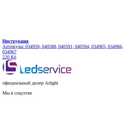
Инструкция
Артикулы: 034959, 040588, 040591, 040594, 034965, 034966,
034967
220 Кб
официальный дилер Arlight
Мы в соцсетях