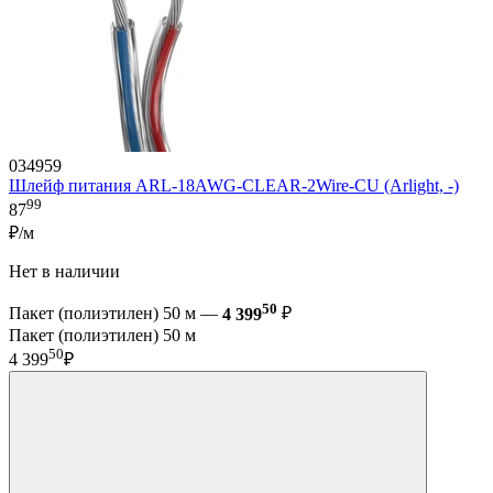
034959
Шлейф питания ARL-18AWG-CLEAR-2Wire-CU (Arlight, -)
99
87
₽/м
Нет в наличии
50
Пакет (полиэтилен) 50 м —
4 399
₽
Пакет (полиэтилен) 50 м
50
4 399
₽