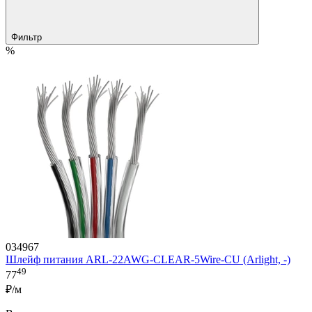
Фильтр
%
034967
Шлейф питания ARL-22AWG-CLEAR-5Wire-CU (Arlight, -)
49
77
₽/м