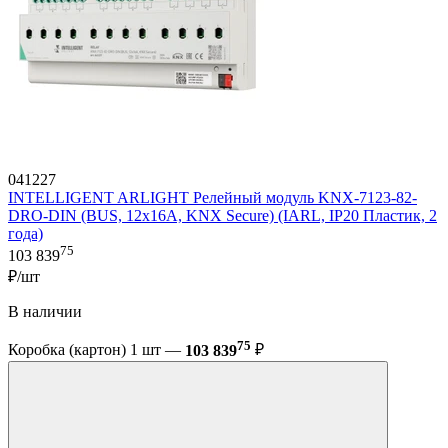
041227
INTELLIGENT ARLIGHT Релейный модуль KNX-7123-82-
DRO-DIN (BUS, 12x16A, KNX Secure) (IARL, IP20 Пластик, 2
года)
75
103 839
₽/шт
В наличии
75
Коробка (картон) 1 шт —
103 839
₽