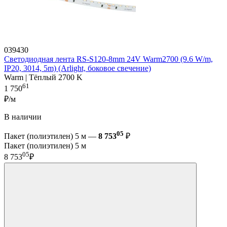
039430
Светодиодная лента RS-S120-8mm 24V Warm2700 (9.6 W/m,
IP20, 3014, 5m) (Arlight, боковое свечение)
Warm | Тёплый 2700 K
61
1 750
₽/м
В наличии
05
Пакет (полиэтилен) 5 м —
8 753
₽
Пакет (полиэтилен) 5 м
05
8 753
₽