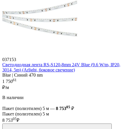
037153
Светодиодная лента RS-S120-8mm 24V Blue (9.6 W/m, IP20,
3014, 5m) (Arlight, боковое свечение)
Blue | Синий 470 nm
61
1 750
₽/м
В наличии
05
Пакет (полиэтилен) 5 м —
8 753
₽
Пакет (полиэтилен) 5 м
05
8 753
₽