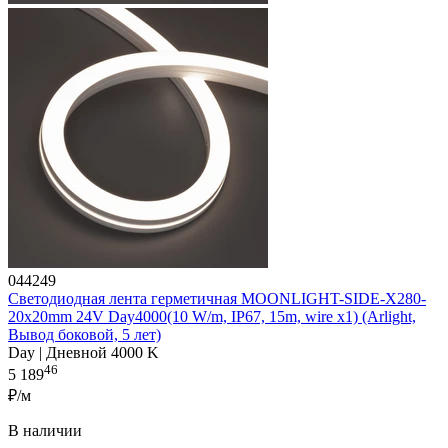
044249
Светодиодная лента герметичная MOONLIGHT-SIDE-X280-
20x20mm 24V Day4000(10 W/m, IP67, 15m, wire x1) (Arlight,
Вывод боковой, 5 лет)
Day | Дневной 4000 K
46
5 189
₽/м
В наличии