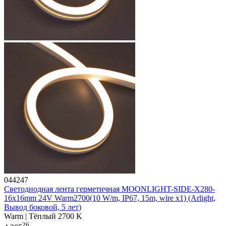
044247
Светодиодная лента герметичная MOONLIGHT-SIDE-X280-
16x16mm 24V Warm2700(10 W/m, IP67, 15m, wire x1) (Arlight,
Вывод боковой, 5 лет)
Warm | Тёплый 2700 K
26