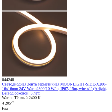
044248
Светодиодная лента герметичная MOONLIGHT-SIDE-X280-
16x16mm 24V Warm2300(10 W/m, IP67, 15m, wire x1) (Arlight,
Вывод боковой, 5 лет)
Warm | Тёплый 2400 K
26
4 205
₽/м