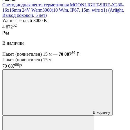
Светодиодная лента герметичная MOONLIGHT-SIDE-X280-
16x16mm 24V Warm3000(10 W/m, IP67, 15m, wire x1) (Arlight,
Вывод боковой, 5 лет)
Warm | Тёплый 3000 K
52
4 672
₽/м
В наличии
80
Пакет (полиэтилен) 15 м —
70 087
₽
Пакет (полиэтилен) 15 м
80
70 087
₽
В корзину