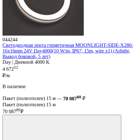
044244
Светодиодная лента герметичная MOONLIGHT-SIDE-X280-
16x16mm 24V Day4000(10 W/m, IP67, 15m, wire x1) (Arlight,
Вывод боковой, 5 лет)
Day | Дневной 4000 K
52
4 672
₽/м
В наличии
80
Пакет (полиэтилен) 15 м —
70 087
₽
Пакет (полиэтилен) 15 м
80
70 087
₽