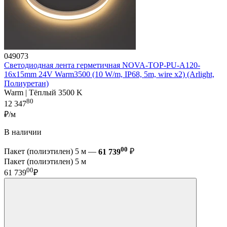
049073
Светодиодная лента герметичная NOVA-TOP-PU-A120-
16x15mm 24V Warm3500 (10 W/m, IP68, 5m, wire x2) (Arlight,
Полиуретан)
Warm | Тёплый 3500 K
80
12 347
₽/м
В наличии
00
Пакет (полиэтилен) 5 м —
61 739
₽
Пакет (полиэтилен) 5 м
00
61 739
₽