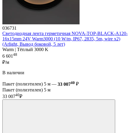
036731
Светодиодная лента герметичная NOVA-TOP-BLACK-A120-
16x15mm 24V Warm3000 (10 W/m, IP67, 2835, 5m, wire x2)
(Arlight, Вывод боковой, 5 лет)
Warm | Тёплый 3000 K
48
6 601
₽/м
В наличии
40
Пакет (полиэтилен) 5 м —
33 007
₽
Пакет (полиэтилен) 5 м
40
33 007
₽