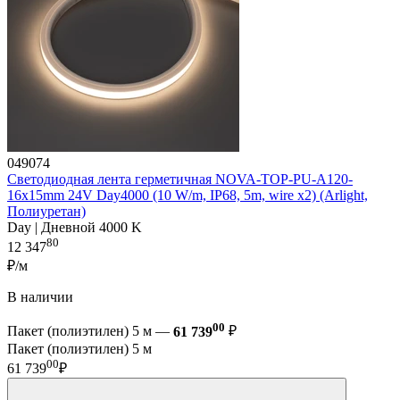
049074
Светодиодная лента герметичная NOVA-TOP-PU-A120-
16x15mm 24V Day4000 (10 W/m, IP68, 5m, wire x2) (Arlight,
Полиуретан)
Day | Дневной 4000 K
80
12 347
₽/м
В наличии
00
Пакет (полиэтилен) 5 м —
61 739
₽
Пакет (полиэтилен) 5 м
00
61 739
₽