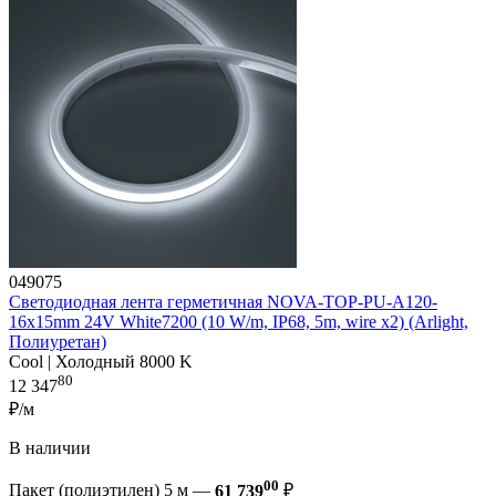
049075
Светодиодная лента герметичная NOVA-TOP-PU-A120-
16x15mm 24V White7200 (10 W/m, IP68, 5m, wire x2) (Arlight,
Полиуретан)
Cool | Холодный 8000 K
80
12 347
₽/м
В наличии
00
Пакет (полиэтилен) 5 м —
61 739
₽