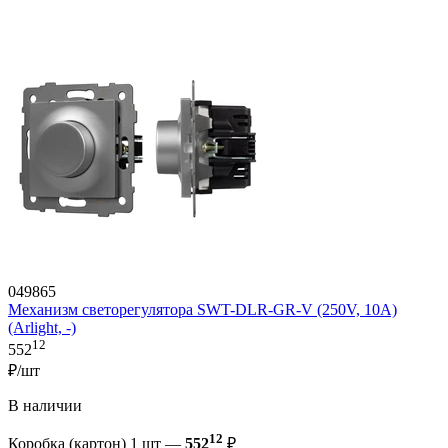
049865
Механизм светорегулятора SWT-DLR-GR-V (250V, 10A)
(Arlight, -)
12
552
₽/шт
В наличии
12
Коробка (картон) 1 шт —
552
₽