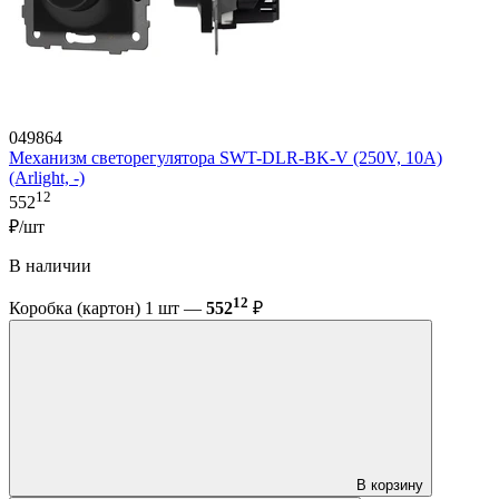
049864
Механизм светорегулятора SWT-DLR-BK-V (250V, 10A)
(Arlight, -)
12
552
₽/шт
В наличии
12
Коробка (картон) 1 шт —
552
₽
В корзину