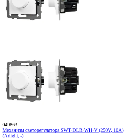
049863
Механизм светорегулятора SWT-DLR-WH-V (250V, 10A)
(Arlight, -)