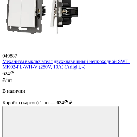
049887
Механизм выключателя двухклавишный непроходной SWT-
MK02-PL-WH-V (250V, 10A) (Arlight, -)
26
624
₽/шт
В наличии
26
Коробка (картон) 1 шт —
624
₽