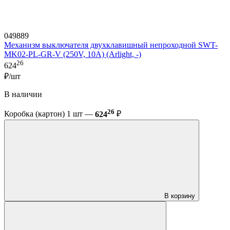
049889
Механизм выключателя двухклавишный непроходной SWT-
MK02-PL-GR-V (250V, 10A) (Arlight, -)
26
624
₽/шт
В наличии
26
Коробка (картон) 1 шт —
624
₽
В корзину