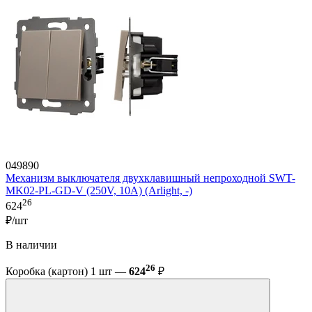
049890
Механизм выключателя двухклавишный непроходной SWT-
MK02-PL-GD-V (250V, 10A) (Arlight, -)
26
624
₽/шт
В наличии
26
Коробка (картон) 1 шт —
624
₽