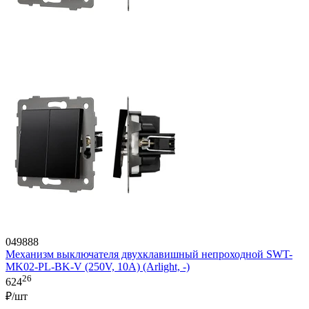
049888
Механизм выключателя двухклавишный непроходной SWT-
MK02-PL-BK-V (250V, 10A) (Arlight, -)
26
624
₽/шт