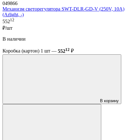
049866
Механизм светорегулятора SWT-DLR-GD-V (250V, 10A)
(Arlight, -)
12
552
₽/шт
В наличии
12
Коробка (картон) 1 шт —
552
₽
В корзину