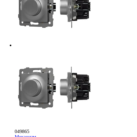
049865
Механизм