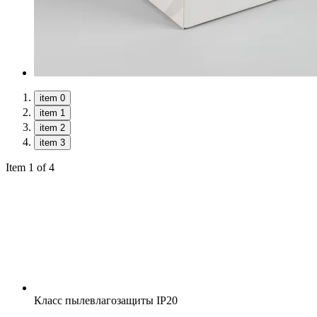
item 0
item 1
item 2
item 3
Item 1 of 4
Класс пылевлагозащиты
IP20