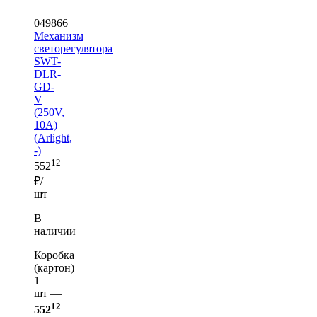
049866
Механизм
светорегулятора
SWT-
DLR-
GD-
V
(250V,
10A)
(Arlight,
-)
12
552
₽/
шт
В
наличии
Коробка
(картон)
1
шт —
12
552