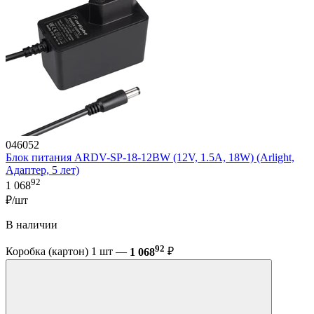
046052
Блок питания ARDV-SP-18-12BW (12V, 1.5A, 18W) (Arlight,
Адаптер, 5 лет)
92
1 068
₽/шт
В наличии
92
Коробка (картон) 1 шт —
1 068
₽