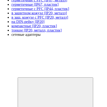
герметичные с PFC [IP67, металл]
герметичные [IP67, пластик]
герметичные с PFC [IP44, пластик]
в защитном кожухе [IP20, металл]
в защ. кожухе с PFC [IP20, металл]
на DIN-рейку [IP20]
компактные [IP20, пластик]
тонкие [IP20, металл, пластик]
сетевые адаптеры