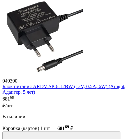
049390
Блок питания ARDV-SP-6-12BW (12V, 0.5A, 6W) (Arlight,
Адаптер, 5 лет)
69
681
₽/шт
В наличии
69
Коробка (картон) 1 шт —
681
₽