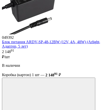
049392
Блок питания ARDV-SP-48-12BW (12V, 4A, 48W) (Arlight,
Адаптер, 5 лет)
91
2 148
₽/шт
В наличии
91
Коробка (картон) 1 шт —
2 148
₽