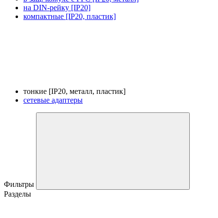
на DIN-рейку [IP20]
компактные [IP20, пластик]
тонкие [IP20, металл, пластик]
сетевые адаптеры
Фильтры
Разделы