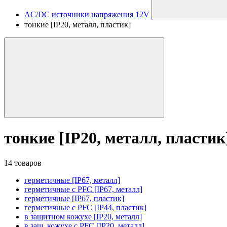
AC/DC источники напряжения 12V
тонкие [IP20, металл, пластик]
тонкие [IP20, металл, пластик
14 товаров
герметичные [IP67, металл]
герметичные с PFC [IP67, металл]
герметичные [IP67, пластик]
герметичные с PFC [IP44, пластик]
в защитном кожухе [IP20, металл]
в защ. кожухе с PFC [IP20, металл]