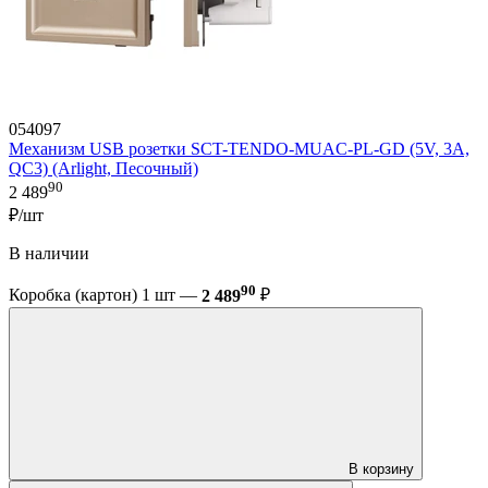
054097
Механизм USB розетки SCT-TENDO-MUAC-PL-GD (5V, 3A,
QC3) (Arlight, Песочный)
90
2 489
₽/шт
В наличии
90
Коробка (картон) 1 шт —
2 489
₽
В корзину