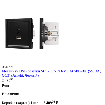
054095
Механизм USB розетки SCT-TENDO-MUAC-PL-BK (5V, 3A,
QC3) (Arlight, Черный)
90
2 489
₽/шт
В наличии
90
Коробка (картон) 1 шт —
2 489
₽