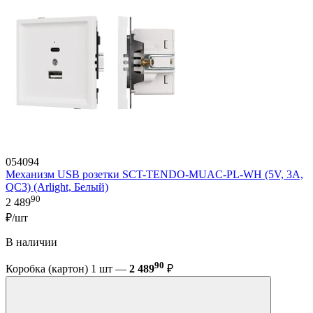
054094
Механизм USB розетки SCT-TENDO-MUAC-PL-WH (5V, 3A,
QC3) (Arlight, Белый)
90
2 489
₽/шт
В наличии
90
Коробка (картон) 1 шт —
2 489
₽