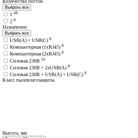
Количество постов
Выбрать все
48
1
8
2
Назначение
Выбрать все
8
USB(A) + USB(C)
8
Компьютерная (1хRJ45)
8
Компьютерная (2хRJ45)
16
Силовая 230В
8
Силовая 230В + 2хUSB(A)
8
Силовая 230В + USB(A) + USВ(С)
Класс пылевлагозащиты
Высота, мм