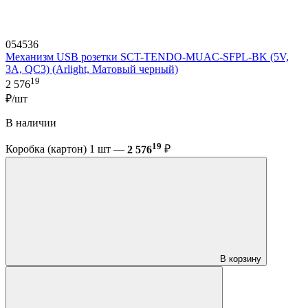
054536
Механизм USB розетки SCT-TENDO-MUAC-SFPL-BK (5V,
3A, QC3) (Arlight, Матовый черный)
19
2 576
₽/шт
В наличии
19
Коробка (картон) 1 шт —
2 576
₽
В корзину