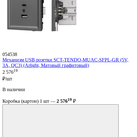
054538
Механизм USB розетки SCT-TENDO-MUAC-SFPL-GR (5V,
3A, QC3) (Arlight, Матовый графитовый)
19
2 576
₽/шт
В наличии
19
Коробка (картон) 1 шт —
2 576
₽