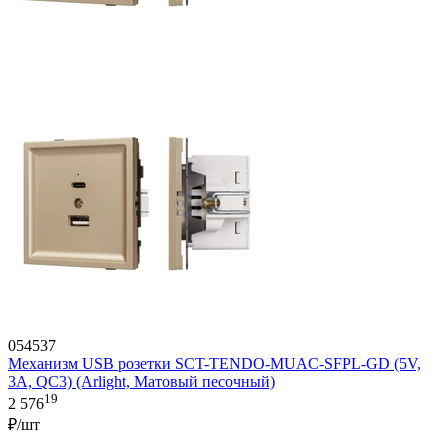
054537
Механизм USB розетки SCT-TENDO-MUAC-SFPL-GD (5V,
3A, QC3) (Arlight, Матовый песочный)
19
2 576
₽/шт