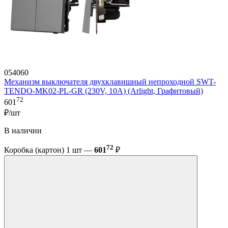
054060
Механизм выключателя двухклавишный непроходной SWT-
TENDO-MK02-PL-GR (230V, 10A) (Arlight, Графитовый)
72
601
₽/шт
В наличии
72
Коробка (картон) 1 шт —
601
₽