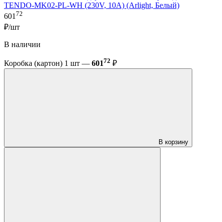
TENDO-MK02-PL-WH (230V, 10A) (Arlight, Белый)
72
601
₽/шт
В наличии
72
Коробка (картон) 1 шт —
601
₽
В корзину