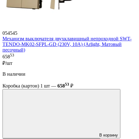
054545
Механизм выключателя двухклавишный непроходной SWT-
TENDO-MK02-SFPL-GD (230V, 10A) (Arlight, Матовый
песочный)
53
658
₽/шт
В наличии
53
Коробка (картон) 1 шт —
658
₽
В корзину