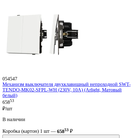
054547
Механизм выключателя двухклавишный непроходной SWT-
TENDO-MK02-SFPL-WH (230V, 10A) (Arlight, Матовый
белый)
53
658
₽/шт
В наличии
53
Коробка (картон) 1 шт —
658
₽