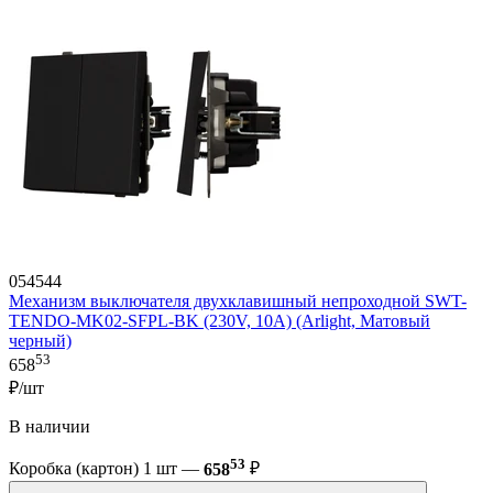
054544
Механизм выключателя двухклавишный непроходной SWT-
TENDO-MK02-SFPL-BK (230V, 10A) (Arlight, Матовый
черный)
53
658
₽/шт
В наличии
53
Коробка (картон) 1 шт —
658
₽