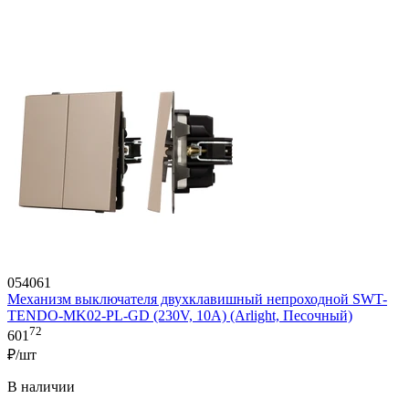
054061
Механизм выключателя двухклавишный непроходной SWT-
TENDO-MK02-PL-GD (230V, 10A) (Arlight, Песочный)
72
601
₽/шт
В наличии