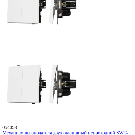
054058
Механизм выключателя двухклавишный непроходной SWT-