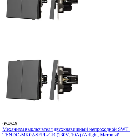
054546
Механизм выключателя двухклавишный непроходной SWT-
TENDO-MK02-SFPL-GR (230V, 10A) (Arlight, Матовый