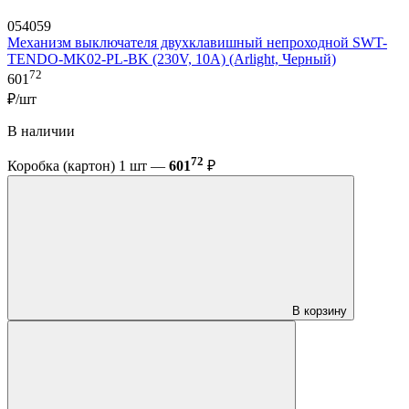
054059
Механизм выключателя двухклавишный непроходной SWT-
TENDO-MK02-PL-BK (230V, 10A) (Arlight, Черный)
72
601
₽/шт
В наличии
72
Коробка (картон) 1 шт —
601
₽
В корзину