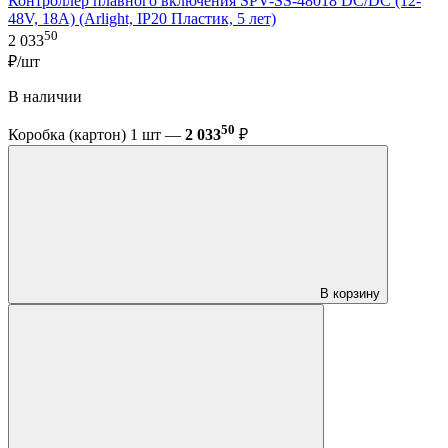
Контроллер плавного включения SPV-SS-48018 DC/DC (12-
48V, 18A) (Arlight, IP20 Пластик, 5 лет)
50
2 033
₽/шт
В наличии
50
Коробка (картон) 1 шт —
2 033
₽
В корзину