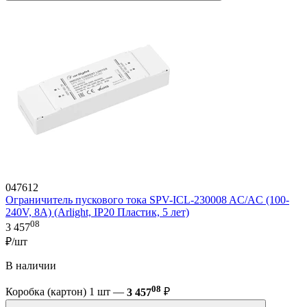
047612
Ограничитель пускового тока SPV-ICL-230008 AC/AC (100-
240V, 8A) (Arlight, IP20 Пластик, 5 лет)
08
3 457
₽/шт
В наличии
08
Коробка (картон) 1 шт —
3 457
₽