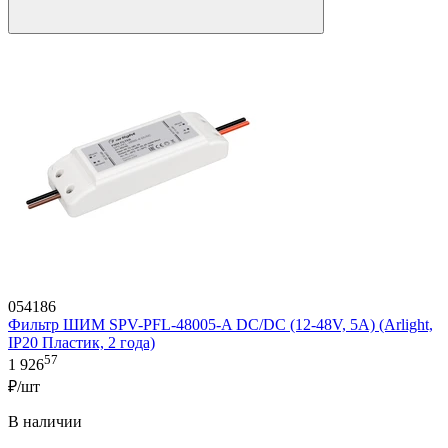
054186
Фильтр ШИМ SPV-PFL-48005-A DC/DC (12-48V, 5A) (Arlight,
IP20 Пластик, 2 года)
57
1 926
₽/шт
В наличии