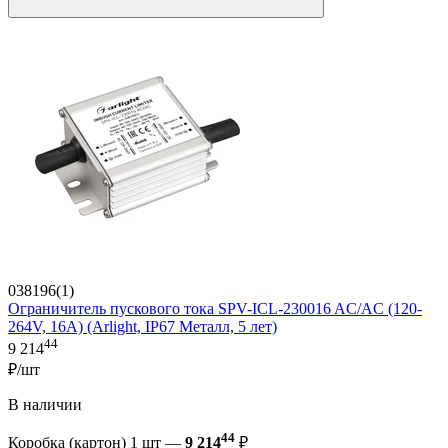
038196(1)
Ограничитель пускового тока SPV-ICL-230016 AC/AC (120-
264V, 16A) (Arlight, IP67 Металл, 5 лет)
44
9 214
₽/шт
В наличии
44
Коробка (картон) 1 шт —
9 214
₽