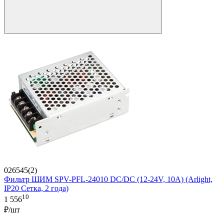
026545(2)
Фильтр ШИМ SPV-PFL-24010 DC/DC (12-24V, 10A) (Arlight,
IP20 Сетка, 2 года)
10
1 556
₽/шт