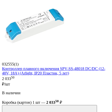
032555(1)
Контроллер плавного включения SPV-SS-48018 DC/DC (12-
48V, 18A) (Arlight, IP20 Пластик, 5 лет)
50
2 033
₽/шт
В наличии
50
Коробка (картон) 1 шт —
2 033
₽