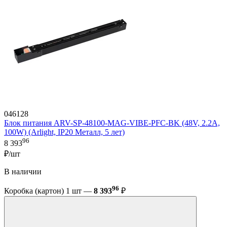
046128
Блок питания ARV-SP-48100-MAG-VIBE-PFC-BK (48V, 2.2A,
100W) (Arlight, IP20 Металл, 5 лет)
96
8 393
₽/шт
В наличии
96
Коробка (картон) 1 шт —
8 393
₽