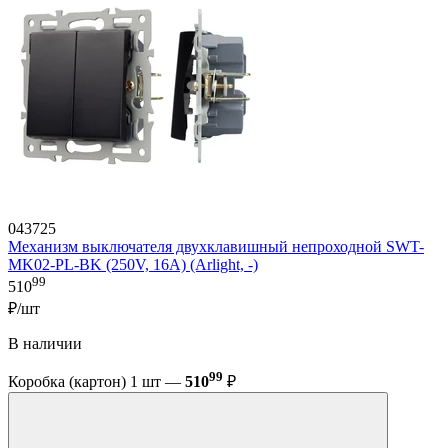
043725
Механизм выключателя двухклавишный непроходной SWT-
MK02-PL-BK (250V, 16A) (Arlight, -)
99
510
₽/шт
В наличии
99
Коробка (картон) 1 шт —
510
₽