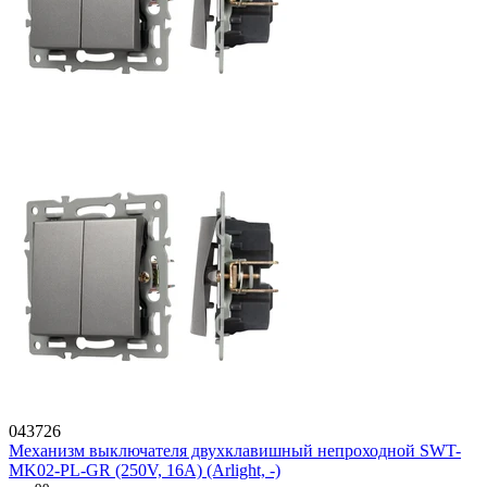
043726
Механизм выключателя двухклавишный непроходной SWT-
MK02-PL-GR (250V, 16A) (Arlight, -)