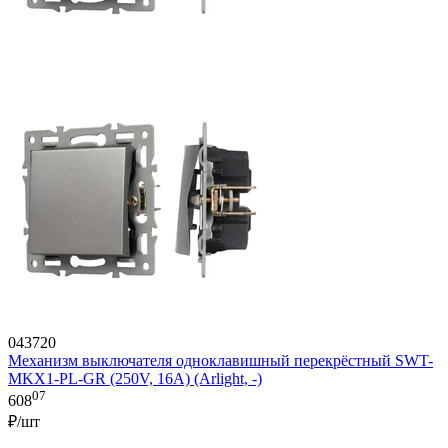
043720
Механизм выключателя одноклавишный перекрёстный SWT-
MKX1-PL-GR (250V, 16A) (Arlight, -)
07
608
₽/шт