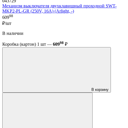
043729
Механизм выключателя двухклавишный проходной SWT-
MKP2-PL-GR (250V, 16A) (Arlight, -)
98
609
₽/шт
В наличии
98
Коробка (картон) 1 шт —
609
₽
В корзину