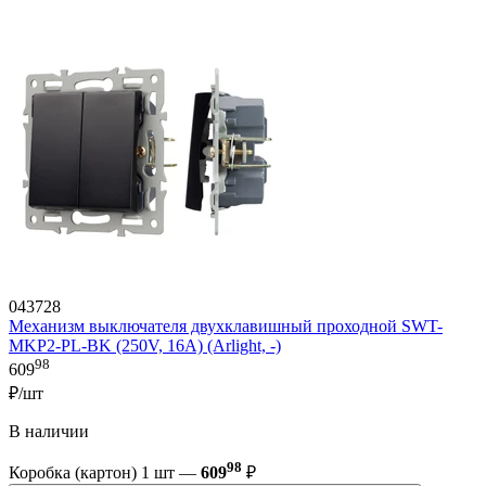
043728
Механизм выключателя двухклавишный проходной SWT-
MKP2-PL-BK (250V, 16A) (Arlight, -)
98
609
₽/шт
В наличии
98
Коробка (картон) 1 шт —
609
₽