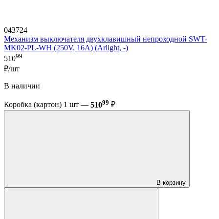
043724
Механизм выключателя двухклавишный непроходной SWT-
MK02-PL-WH (250V, 16A) (Arlight, -)
99
510
₽/шт
В наличии
99
Коробка (картон) 1 шт —
510
₽
В корзину