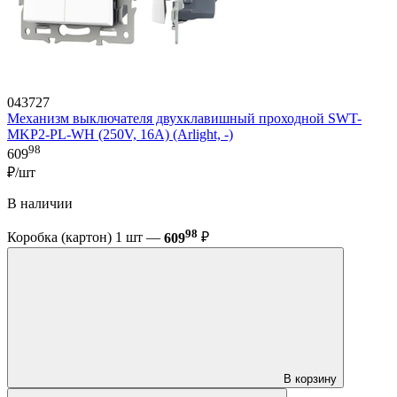
043727
Механизм выключателя двухклавишный проходной SWT-
MKP2-PL-WH (250V, 16A) (Arlight, -)
98
609
₽/шт
В наличии
98
Коробка (картон) 1 шт —
609
₽
В корзину