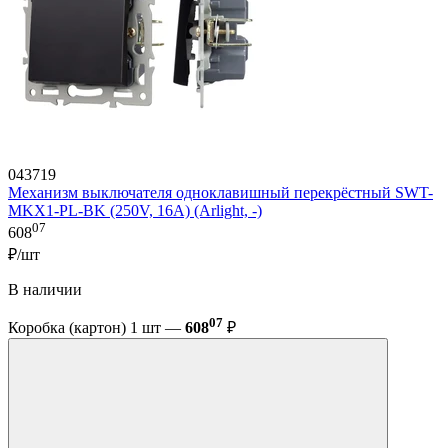
043719
Механизм выключателя одноклавишный перекрёстный SWT-
MKX1-PL-BK (250V, 16A) (Arlight, -)
07
608
₽/шт
В наличии
07
Коробка (картон) 1 шт —
608
₽