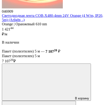
046909
Светодиодная лента COB-X480-4mm 24V Orange (4 W/m, IP20,
5m) (Arlight, -)
Orange | Оранжевый 610 nm
44
1 421
₽/м
В наличии
20
Пакет (полиэтилен) 5 м —
7 107
₽
Пакет (полиэтилен) 5 м
20
7 107
₽
В корзину