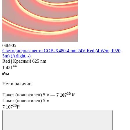
046905
Светодиодная лента COB-X480-4mm 24V Red (4 W/m, IP20,
5m) (Arlight, -)
Red | Красный 625 nm
44
1 421
₽/м
Нет в наличии
20
Пакет (полиэтилен) 5 м —
7 107
₽
Пакет (полиэтилен) 5 м
20
7 107
₽