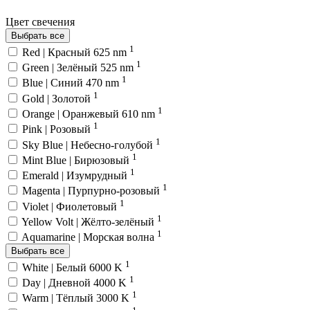
Цвет свечения
Выбрать все
1
Red | Красный 625 nm
1
Green | Зелёный 525 nm
1
Blue | Синий 470 nm
1
Gold | Золотой
1
Orange | Оранжевый 610 nm
1
Pink | Розовый
1
Sky Blue | Небесно-голубой
1
Mint Blue | Бирюзовый
1
Emerald | Изумрудный
1
Magenta | Пурпурно-розовый
1
Violet | Фиолетовый
1
Yellow Volt | Жёлто-зелёный
1
Aquamarine | Морская волна
Выбрать все
1
White | Белый 6000 K
1
Day | Дневной 4000 K
1
Warm | Тёплый 3000 K
1