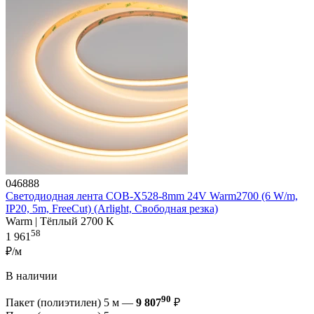
046888
Светодиодная лента COB-X528-8mm 24V Warm2700 (6 W/m,
IP20, 5m, FreeCut) (Arlight, Свободная резка)
Warm | Тёплый 2700 K
58
1 961
₽/м
В наличии
90
Пакет (полиэтилен) 5 м —
9 807
₽