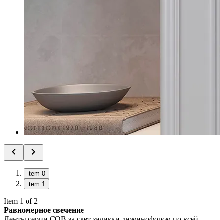
item 0
item 1
Item 1 of 2
Равномерное свечение
Ленты серии COB за счет заливки люминофором по всей