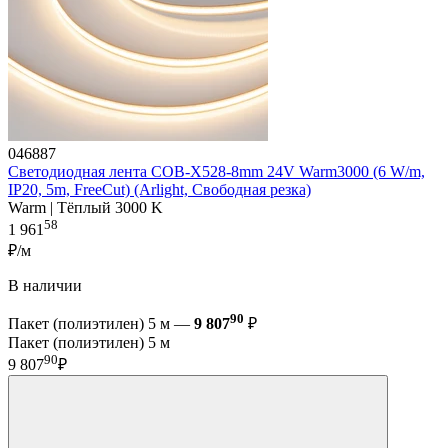
046887
Светодиодная лента COB-X528-8mm 24V Warm3000 (6 W/m,
IP20, 5m, FreeCut) (Arlight, Свободная резка)
Warm | Тёплый 3000 K
58
1 961
₽/м
В наличии
90
Пакет (полиэтилен) 5 м —
9 807
₽
Пакет (полиэтилен) 5 м
90
9 807
₽